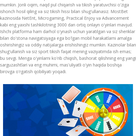
mumkin. Jonli oqim, naqd pul chiqarish va tikish yaratuvchisi o'ziga
ishonch hosil qiling va siz tikish hissi bilan shug'ullanasiz. MostBet
kazinosida NetEnt, Microgaming, Practical Enjoy va Advancement
kabi eng yaxshi tashkilotning 3000 dan ortiq onlayn o'yinlari mavjud.
Ishchi platforma ham darhol o'ynash uchun yaratilgan va siz sheriklar
bilan do'stona navigatsiyaga ega bo'lgan mobil harakatlarni amalga
oshirishingiz va oddiy natijalarga erishishingiz mumkin. Kazinolar bilan
shug'ullanish va siz sport tikish faqat mening vaziyatimda ish emas;
bu sevgi. Menga o'yinlarni ko'rib chiqish, bashorat qilishning eng yangi
sarguzashtlari va eng muhimi, mas'uliyatli o'yin haqida boshqa
birovga o'rgatish qobiliyati yoqadi.