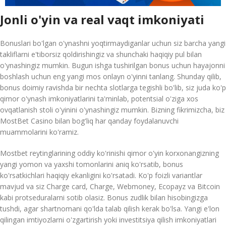
Jonli o'yin va real vaqt imkoniyati
Bonuslari bo'lgan o'ynashni yoqtirmaydiganlar uchun siz barcha yangi
takliflarni e'tiborsiz qoldirishingiz va shunchaki haqiqiy pul bilan
o'ynashingiz mumkin. Bugun ishga tushirilgan bonus uchun hayajonni
boshlash uchun eng yangi mos onlayn o'yinni tanlang. Shunday qilib,
bonus doimiy ravishda bir nechta slotlarga tegishli bo'lib, siz juda ko'p
qimor o'ynash imkoniyatlarini ta'minlab, potentsial o'ziga xos
ovqatlanish stoli o'yinini o'ynashingiz mumkin. Bizning fikrimizcha, biz
MostBet Casino bilan bog'liq har qanday foydalanuvchi
muammolarini ko'ramiz.
Mostbet reytinglarining oddiy ko'rinishi qimor o'yin korxonangizning
yangi yomon va yaxshi tomonlarini aniq ko'rsatib, bonus
ko'rsatkichlari haqiqiy ekanligini ko'rsatadi. Ko'p foizli variantlar
mavjud va siz Charge card, Charge, Webmoney, Ecopayz va Bitcoin
kabi protseduralarni sotib olasiz. Bonus zudlik bilan hisobingizga
tushdi, agar shartnomani qo'lda talab qilish kerak bo'lsa. Yangi e'lon
qilingan imtiyozlarni o'zgartirish yoki investitsiya qilish imkoniyatlari