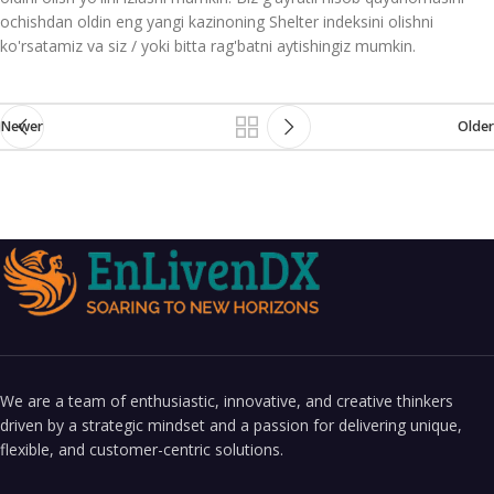
ochishdan oldin eng yangi kazinoning Shelter indeksini olishni
ko'rsatamiz va siz / yoki bitta rag'batni aytishingiz mumkin.
Newer
Older
We are a team of enthusiastic, innovative, and creative thinkers
driven by a strategic mindset and a passion for delivering unique,
flexible, and customer-centric solutions.