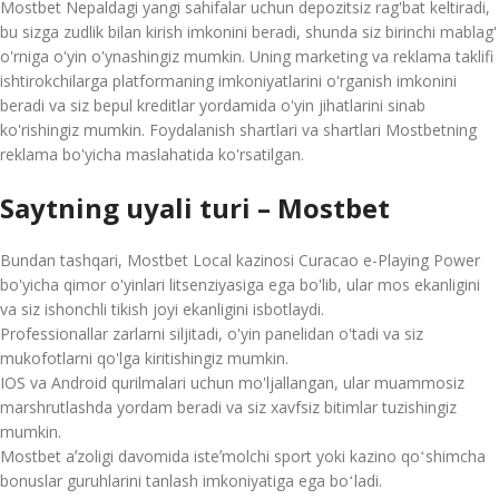
Mostbet Nepaldagi yangi sahifalar uchun depozitsiz rag'bat keltiradi,
bu sizga zudlik bilan kirish imkonini beradi, shunda siz birinchi mablag'
o'rniga o'yin o'ynashingiz mumkin. Uning marketing va reklama taklifi
ishtirokchilarga platformaning imkoniyatlarini o'rganish imkonini
beradi va siz bepul kreditlar yordamida o'yin jihatlarini sinab
ko'rishingiz mumkin. Foydalanish shartlari va shartlari Mostbetning
reklama bo'yicha maslahatida ko'rsatilgan.
Saytning uyali turi – Mostbet
Bundan tashqari, Mostbet Local kazinosi Curacao e-Playing Power
bo'yicha qimor o'yinlari litsenziyasiga ega bo'lib, ular mos ekanligini
va siz ishonchli tikish joyi ekanligini isbotlaydi.
Professionallar zarlarni siljitadi, o'yin panelidan o'tadi va siz
mukofotlarni qo'lga kiritishingiz mumkin.
IOS va Android qurilmalari uchun mo'ljallangan, ular muammosiz
marshrutlashda yordam beradi va siz xavfsiz bitimlar tuzishingiz
mumkin.
Mostbet aʼzoligi davomida isteʼmolchi sport yoki kazino qoʻshimcha
bonuslar guruhlarini tanlash imkoniyatiga ega boʻladi.