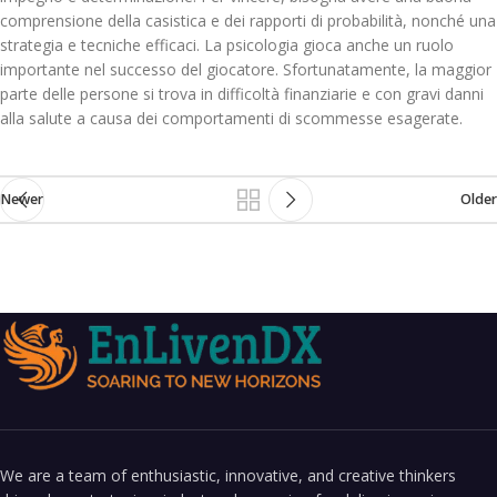
comprensione della casistica e dei rapporti di probabilità, nonché una
strategia e tecniche efficaci. La psicologia gioca anche un ruolo
importante nel successo del giocatore. Sfortunatamente, la maggior
parte delle persone si trova in difficoltà finanziarie e con gravi danni
alla salute a causa dei comportamenti di scommesse esagerate.
Newer
Older
We are a team of enthusiastic, innovative, and creative thinkers