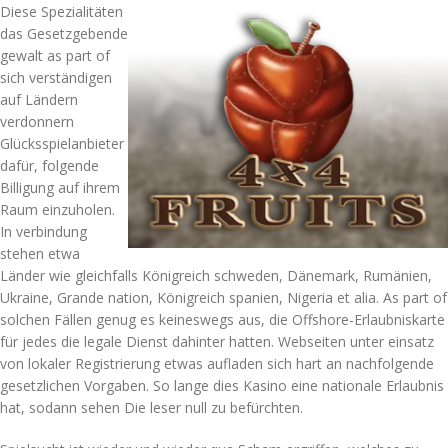
Diese Spezialitäten
das Gesetzgebende
gewalt as part of
sich verständigen
auf Ländern
verdonnern
Glücksspielanbieter
dafür, folgende
Billigung auf ihrem
Raum einzuholen.
In verbindung
stehen etwa
Länder wie gleichfalls Königreich schweden, Dänemark, Rumänien,
Ukraine, Grande nation, Königreich spanien, Nigeria et alia. As part of
solchen Fällen genug es keineswegs aus, die Offshore-Erlaubniskarte
für jedes die legale Dienst dahinter hatten. Webseiten unter einsatz
von lokaler Registrierung etwas aufladen sich hart an nachfolgende
gesetzlichen Vorgaben. So lange dies Kasino eine nationale Erlaubnis
hat, sodann sehen Die leser null zu befürchten.