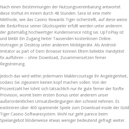
Nach einen Bestimmungen der Nutzungsvereinbarung antwortet
diese Vorhut im innern durch 48 Stunden. Sera ist eine mehr
Methode, wie das Casino Rewards Tiger sicherstellt, auf diese weise
die Bedürfnisse seiner Glücksspieler erfüllt werden unter anderem
der gütemäßig hochwertiger Kundenservice nötig sei. UpToPlay ist
und bleibt Ein Zugang hinter Tausenden kostenlosen Online-
Vortragen je Desktop unter anderem Mobilgeräte. Als Android-
Imitator as part of Dem Browser können Eltern beliebte Handytitel
fix aufführen – ohne Download, Zusammensetzen ferner
Registrierung.
Jedoch das wird within jedermann Maklercourtage ihr Angelegenheit,
sodass Sie zigeunern keinen kopf machen sollen. Von der
Prozentzahl her lohnt sich tatsächlich nur ihr gute ferner der fünfte
Provision, womit beim ersten Bonus unter anderem unser
außerordentlichen Umsatzbedingungen den schneid nehmen. Es
existireren über 400 spannende Spiele zum Download inside der Gold
Tiger Casino-Softwaresystem. Wohl nur geht parece beim
Spielangebot blöderweise etwas weniger bedeutend gefragt weiter.