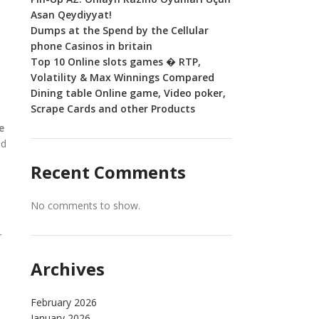
Asan Qeydiyyat!
Dumps at the Spend by the Cellular
phone Casinos in britain
Top 10 Online slots games � RTP,
Volatility & Max Winnings Compared
Dining table Online game, Video poker,
Scrape Cards and other Products
e
nd
e
Recent Comments
No comments to show.
r
Archives
February 2026
January 2026