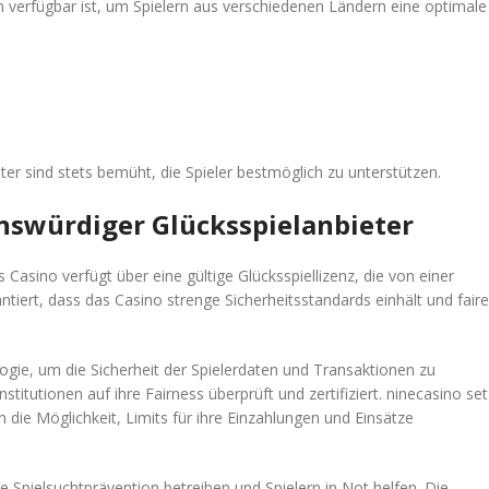
 verfügbar ist, um Spielern aus verschiedenen Ländern eine optimale
ter sind stets bemüht, die Spieler bestmöglich zu unterstützen.
enswürdiger Glücksspielanbieter
 Casino verfügt über eine gültige Glücksspiellizenz, die von einer
iert, dass das Casino strenge Sicherheitsstandards einhält und faire
gie, um die Sicherheit der Spielerdaten und Transaktionen zu
itutionen auf ihre Fairness überprüft und zertifiziert. ninecasino set
 die Möglichkeit, Limits für ihre Einzahlungen und Einsätze
Spielsuchtprävention betreiben und Spielern in Not helfen. Die