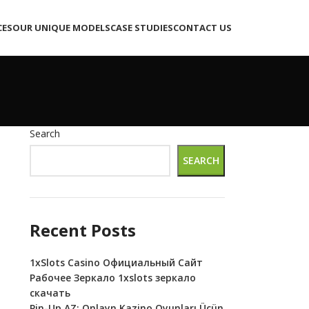
CES
OUR UNIQUE MODELS
CASE STUDIES
CONTACT US
Search
SEARCH
Recent Posts
1xSlots Casino Официальный Сайт
Рабочее Зеркало 1xslots зеркало
скачать
Pin-Up AZ: Onlayn Kazino Oyunları Üçün