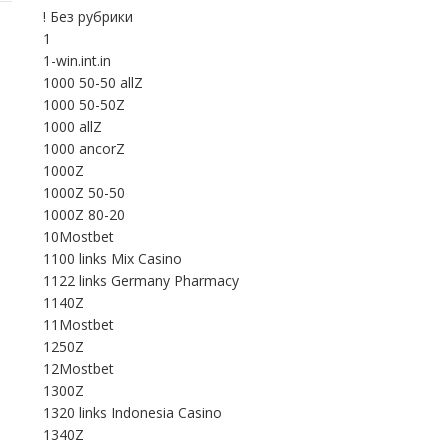
! Без рубрики
1
1-win.int.in
1000 50-50 allZ
1000 50-50Z
1000 allZ
1000 ancorZ
1000Z
1000Z 50-50
1000Z 80-20
10Mostbet
1100 links Mix Casino
1122 links Germany Pharmacy
1140Z
11Mostbet
1250Z
12Mostbet
1300Z
1320 links Indonesia Casino
1340Z