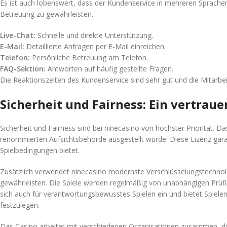
Es ist auch lobenswert, dass der Kundenservice in mehreren Sprachen
Betreuung zu gewährleisten.
Live-Chat:
Schnelle und direkte Unterstützung.
E-Mail:
Detaillierte Anfragen per E-Mail einreichen.
Telefon:
Persönliche Betreuung am Telefon.
FAQ-Sektion:
Antworten auf häufig gestellte Fragen.
Die Reaktionszeiten des Kundenservice sind sehr gut und die Mitarbei
Sicherheit und Fairness: Ein vertrau
Sicherheit und Fairness sind bei ninecasino von höchster Priorität. Das
renommierten Aufsichtsbehörde ausgestellt wurde. Diese Lizenz garant
Spielbedingungen bietet.
Zusätzlich verwendet ninecasino modernste Verschlüsselungstechnolo
gewährleisten. Die Spiele werden regelmäßig von unabhängigen Prüfinst
sich auch für verantwortungsbewusstes Spielen ein und bietet Spielern
festzulegen.
Das Casino arbeitet mit verschiedenen Organisationen zusammen, die 