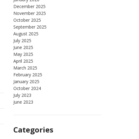
December 2025
November 2025
October 2025
September 2025
August 2025
July 2025
June 2025
May 2025
April 2025
March 2025
February 2025
January 2025
October 2024
July 2023
June 2023
Categories