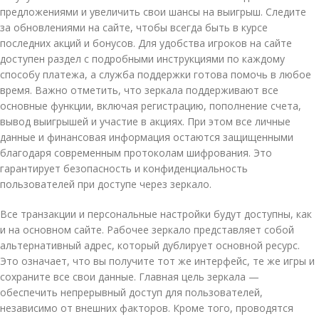
предложениями и увеличить свои шансы на выигрыш. Следите
за обновлениями на сайте, чтобы всегда быть в курсе
последних акций и бонусов. Для удобства игроков на сайте
доступен раздел с подробными инструкциями по каждому
способу платежа, а служба поддержки готова помочь в любое
время. Важно отметить, что зеркала поддерживают все
основные функции, включая регистрацию, пополнение счета,
вывод выигрышей и участие в акциях. При этом все личные
данные и финансовая информация остаются защищенными
благодаря современным протоколам шифрования. Это
гарантирует безопасность и конфиденциальность
пользователей при доступе через зеркало.
Все транзакции и персональные настройки будут доступны, как
и на основном сайте. Рабочее зеркало представляет собой
альтернативный адрес, который дублирует основной ресурс.
Это означает, что вы получите тот же интерфейс, те же игры и
сохраните все свои данные. Главная цель зеркала —
обеспечить непрерывный доступ для пользователей,
независимо от внешних факторов. Кроме того, проводятся