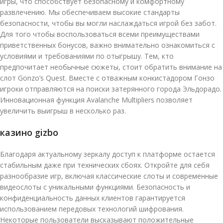
игры, что способствует безопасному и комфортному
развлечению. Мы обеспечиваем высокие стандарты
безопасности, чтобы вы могли наслаждаться игрой без забот.
Для того чтобы воспользоваться всеми преимуществами
приветственных бонусов, важно внимательно ознакомиться с
условиями и требованиями по отыгрышу. Тем, кто
предпочитает необычные сюжеты, стоит обратить внимание на
слот Gonzo’s Quest. Вместе с отважным конкистадором Гонзо
игроки отправляются на поиски затерянного города Эльдорадо.
Инновационная функция Avalanche Multipliers позволяет
увеличить выигрыш в несколько раз.
казино gizbo
Благодаря актуальному зеркалу доступ к платформе остается
стабильным даже при технических сбоях. Откройте для себя
разнообразие игр, включая классические слоты и современные
видеослоты с уникальными функциями. Безопасность и
конфиденциальность данных клиентов гарантируется
использованием передовых технологий шифрования.
Некоторые пользователи высказывают положительные