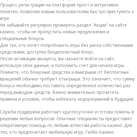
Процесс регистрации на платформе прост и интуитивно
понятен, позволяя новым пользователям быстро приступить к
игре.
Не забывайте регулярно проверять раздел “Акции” на сайте
казино, чтобы не пропустить новые предложения и
специальные бонусы.
Для тех, кто хочет попробовать игры без риска собственными
средствами, доступен бездепозитный бонус.
После активации аккаунта, вы сможете войти на сайт,
используя свои данные, и пополнить счет для начала игры.
Помните, что бонусные средства и выигрыши от бесплатных
вращений обычно требуют отыгрыша. Это означает, что сумму
бонуса необходимо поставить определённое количество раз
перед выводом средств. Важно внимательно прочитать
правила и условия, чтобы избежать недоразумений в будущем.
Служба поддержки работает круглосуточно и готова помочь в
решении любых вопросов. Опытные специалисты предоставят
оперативную помощь по любым аспектам работы казино. Для
тех, кто предпочитает мобильную игру, Гизбо Казино