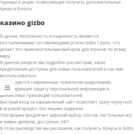
турниры и акции, позволяющие получить дополнительные
призы и бонусы.
казино gizbo
В целом, безопасность и надежность являются
неотъемлемыми составляющими успеха Gizbo Casino, что
делает его привлекательным выбором для игроков по всему
миру.
В данном разделе мы подробно рассмотрим, какие
предложения доступны для новых пользователей и как ими
воспользоваться.
Используются современные технологии шифрования,
гарантирующие защиту персональной информации и
финансовых транзакций пользователей.
Быстрый вход на официальный сайт позволяет сразу окунуться
в игровой процесс без лишних задержек.
Платформа предлагает широкий выбор слотов, настольных игр
и живых дилеров, доступных 24/7.
В этом руководстве мы расскажем, как получить бонусы в Gizbo