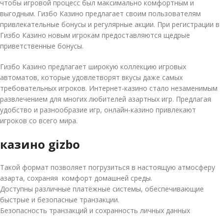
чтобы игровой процесс был максимально комфортным и
выгодным. Гизбо Казино предлагает своим пользователям
привлекательные бонусы и регулярные акции. При регистрации в
Гизбо Казино новым игрокам предоставляются щедрые
приветственные бонусы.
Гизбо Казино предлагает широкую коллекцию игровых
автоматов, которые удовлетворят вкусы даже самых
требовательных игроков. Интернет-казино стало незаменимым
развлечением для многих любителей азартных игр. Предлагая
удобство и разнообразие игр, онлайн-казино привлекают
игроков со всего мира.
казино gizbo
Такой формат позволяет погрузиться в настоящую атмосферу
азарта, сохраняя комфорт домашней среды.
Доступны различные платёжные системы, обеспечивающие
быстрые и безопасные транзакции.
Безопасность транзакций и сохранность личных данных