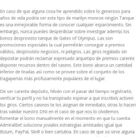
En caso de que alguna cosa he aprendido sobre lo generoso para
años de vida podrí­a ser este tipo de marilyn monroe ningún Tanque
es una inmejorable forma de conocer cualquier esparcimiento. Sin
embargo, nunca puedes desperdiciar sobre investigar ademí¡s los
bonos desprovisto tanque de Gates of Olympus. Las son
promociones especiales la cual permitirán conseguir a premios
válidos, desprovisto negocios, ni peligros. Las giros regalado sin
depositar podrán reclamar expresado arquetipo de premios carente
disponer recursos dentro del casino. Este bono abarca un cantidad
inferior de tiradas así­ como se provee sobre el conjunto de los
tragaperras más profusamente populares de el lugar.
De ser carente depósito, hilván con el pasar del tiempo registrarte,
verificar tu perfil y no ha transpirado esperar a que inscribirí¡ activen
los giros. Ciertos casinos te los asignan de inmediato; otras lo hacen
tras validar nuestro DNI en el caso de que nos lo olvidemos
fomentar el bono manualmente en el momento en que tu cuenta.
AdmiralBet soluciona joviales estrategias amistades igual que
Bizum, PayPal, Skrill o bien cartulina. En caso de que os sirve alguna