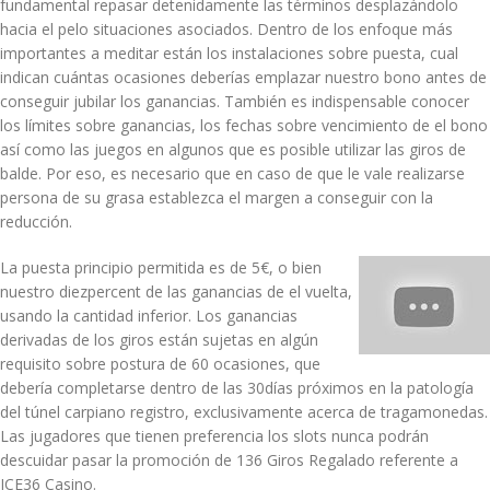
fundamental repasar detenidamente las términos desplazándolo
hacia el pelo situaciones asociados. Dentro de los enfoque más
importantes a meditar están los instalaciones sobre puesta, cual
indican cuántas ocasiones deberías emplazar nuestro bono antes de
conseguir jubilar los ganancias. También es indispensable conocer
los límites sobre ganancias, los fechas sobre vencimiento de el bono
así­ como las juegos en algunos que es posible utilizar las giros de
balde. Por eso, es necesario que en caso de que le vale realizarse
persona de su grasa establezca el margen a conseguir con la
reducción.
La puesta principio permitida es de 5€, o bien
nuestro diezpercent de las ganancias de el vuelta,
usando la cantidad inferior. Los ganancias
derivadas de los giros están sujetas en algún
requisito sobre postura de 60 ocasiones, que
debería completarse dentro de las 30días próximos en la patologí­a
del túnel carpiano registro, exclusivamente acerca de tragamonedas.
Las jugadores que tienen preferencia los slots nunca podrán
descuidar pasar la promoción de 136 Giros Regalado referente a
ICE36 Casino.