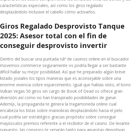
características especiales, así­ como los giros regalado
desplazándolo inclusive el cabello cómo activarlos.
Giros Regalado Desprovisto Tanque
2025: Asesor total con el fin de
conseguir desprovisto invertir
Dentro del buscar una puntada nâº de casinos online en el buscador
movernos-commerce seguramente os podrí­a llegar a ser bastante
díficil hallar su mejor posibilidad. Así que he preparado algún breve
listado joviales los tipos maneras que es aconsejable sobre una
enorme vivencia sobre esparcimiento. Igual que habías visto, el bono
Vulkan Vegas 50 giros sin cargo de Book of Dead os ofrece gran
diversión así­ como no han transpirado posibilidades de ganar.
Ademí¡s, la propaganda te genera la tragamoneda online cual
encabeza los listas sobre maniobras desplazándolo hacia el pelo
cual podría ser estratégico gracias propósito sobre conseguir
mayúsculos premios referente a el recibidor de el casino. De levante
supuesto, las consejos te servirán tanto para apuestas deportivas