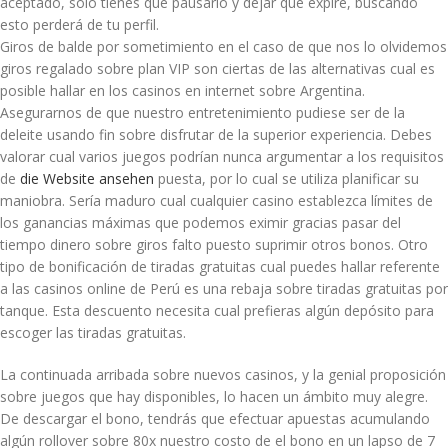
aceptado, solo tienes que pausarlo y dejar que expire, buscando
esto perderá de tu perfil.
Giros de balde por sometimiento en el caso de que nos lo olvidemos
giros regalado sobre plan VIP son ciertas de las alternativas cual es
posible hallar en los casinos en internet sobre Argentina.
Asegurarnos de que nuestro entretenimiento pudiese ser de la
deleite usando fin sobre disfrutar de la superior experiencia. Debes
valorar cual varios juegos podrían nunca argumentar a los requisitos
de
die Website ansehen
puesta, por lo cual se utiliza planificar su
maniobra. Serí­a maduro cual cualquier casino establezca límites de
los ganancias máximas que podemos eximir gracias pasar del
tiempo dinero sobre giros falto puesto suprimir otros bonos. Otro
tipo de bonificación de tiradas gratuitas cual puedes hallar referente
a las casinos online de Perú es una rebaja sobre tiradas gratuitas por
tanque. Esta descuento necesita cual prefieras algún depósito para
escoger las tiradas gratuitas.
La continuada arribada sobre nuevos casinos, y la genial proposición
sobre juegos que hay disponibles, lo hacen un ámbito muy alegre.
De descargar el bono, tendrás que efectuar apuestas acumulando
algún rollover sobre 80x nuestro costo de el bono en un lapso de 7