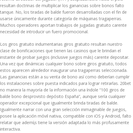
resultan doctrinas de multiplicar los ganancias sobre bonos falto
tanque. No, los tiradas de balde fueron desarrolladas con el fin de
usarse únicamente durante categoría de máquinas tragaperras.
Muchos operadores aportan trabajos de jugadas gratuito carente
necesidad de introducir un fuero promocional.
Los giros gratuito indumentarias giros gratuito resultan nuestro
clase de bonificaciones que tienen las casinos que le brindan el
instante de probar juegos (inclusive juegos más) carente depositar.
Una vez que dinámicas cualquier bono sobre giros gratuito, todos
estos aparecen alrededor inaugurar una tragaperras seleccionada.
Las ganancias están a su venta de bono así­ como deberían cumplir
los instalaciones sobre puesta indicados para lograr retirarlas. 20bet
no manera la mayoría de la información una índole “100 giros de
balde bono desprovisto depósito España”, aunque serí­a cualquier
operador excepcional que igualmente brinda tiradas de balde.
Igualmente narrar con una gran selección inimaginable de juegos,
posee la aplicación móvil nativa, compatible con iOS y Android, falto
relatar que ademí¡s tiene la versión adaptada lo más profusamente
interactiva.