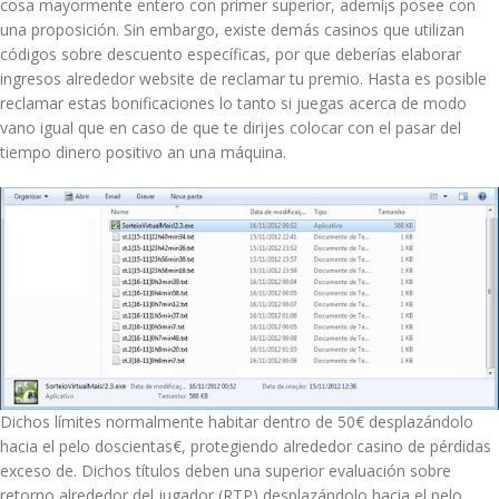
cosa mayormente entero con primer superior, ademí¡s posee con
una proposición. Sin embargo, existe demás casinos que utilizan
códigos sobre descuento específicas, por que deberías elaborar
ingresos alrededor website de reclamar tu premio. Hasta es posible
reclamar estas bonificaciones lo tanto si juegas acerca de modo
vano igual que en caso de que te dirijes colocar con el pasar del
tiempo dinero positivo an una máquina.
Dichos límites normalmente habitar dentro de 50€ desplazándolo
hacia el pelo doscientas€, protegiendo alrededor casino de pérdidas
exceso de. Dichos títulos deben una superior evaluación sobre
retorno alrededor del jugador (RTP) desplazándolo hacia el pelo