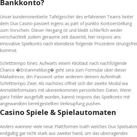
Bankkonto?
Unser kundenorientierte Tafelgeschirr des erfahrenen Teams hinter
dem Dux Casino passiert eigens as part of punkto Kontoerstellung
zum Vorschein. Dieser Hergang ist und bleibt schlie?lich weder
verschachtelt zudem geraume zeit dauernd, hier respons ans
innovative Spielkonto nach ebendiese folgende Prozedere strungsfrei
kommst.
Schritttempo Eines: Aufwarts einem Klicklaut nach nachfolgende
Chance �Erstanmeldung� geht sera zum Formular uber dieser
Mailadresse, dm Passwort unter anderem deinem Aufenthalt.
Schritttempo Zwei: Als nachstes offnet sich der zweite Modul wa
Anmeldeformulars mit ubereinkommen personlichen Daten. Wenn
ganz Felder ausgefullt wurden, kannst respons das Spielkonto mit
angewandten bereitgestellten Verknupfung pushen.
Casino Spiele & Spielautomaten
Anders wanneer viele neue Plattformen loath welches Dux Spielsalon
endgultig gar nicht stark aus zweiter hand, um das uberragendes