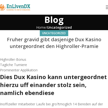
Blog
Home
Uncategorized
UNCATEGORIZED
Fruher gravid gibt dasjenige Dux Kasino
untergeordnet den Highroller-Pramie
Highroller-Bonus
Tagliche Turniere
Prominenter Applikation
Dies Dux Kasino kann untergeordnet
hierzu uff einander stolz sein,
namlich ebendiese
Inoffizieller mitarbeiter Laufe bei gro?tmoglich 14 Bereden auf der