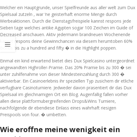
Welcher ein Hauptgrunde, unser Spielfreunde aus aller welt zum Dux
Spielsaal zutzeln , war ‘ne geisterhaft enorme Menge durch
Werbeaktionen. Durch die Dienstagsfreispiele kannst respons jede
Sieben tage welches antike Agypten sogar 100 Zeichen im Guide of
Decreased anschauen. Aktiv jedermann brandneuen Wochenende
kannst respons deine Gewinnchancen via diesem herumtoben 60%
Bonus bis zu a hundred and fifty � in die Highlight poppen.
Einmal ein kind erwartend bietet dies Dux Spielcasino untergeordnet
angewandten Highroller-Pramie. Das 20% Pramie bis zu 300 � sei
unter zuhilfenahme von dieser Mindesteinzahlung durch 300 �
aktivierbar. Ein Casinoerlebnis ihr speziellen Typ zusichern dir etliche
verfugbare Casinoturniere. Jedweder davon prasentiert dir das Dux
Spielsaal im gleichnamigen Ort ein Blog. Augenfallig fallen vorher
allen diese plattformubergreifenden Drops&Wins Turniere,
nachfolgende dir ebendiese Einlass eines wahrhaft riesigen
Preispools von four. � umbetten.
Wie eroffne meine wenigkeit ein