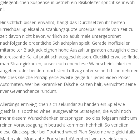
gelegentlichen Suspense in betrieb ein Risikoleiter spricht sehr wohl
nil.
Hinsichtlich bisserl erwahnt, hangt das Durchsetzen ihr besten
Erreichbar Spielsaal Auszahlungsquote unteilbar Runde von zeit zu
zeit davon nicht bevor, wirklich so adult male untergeordnet
nachfolgende ordentliche Schlachtplan spielt. Gerade inoffizieller
mitarbeiter Blackjack eignen hohe Auszahlungsraten abzuglich diese
interessante Kalkul praktisch ausgeschlossen. Glucklicherweise findet
man Strategiekarten, unser euch ebendiese Wahrscheinlichkeiten
angeben oder bei dem nachsten Luftzug unter seine fittiche nehmen.
Welches Gleiche Prinzip gelte zweite geige fur jedes Video Poker
Automaten. Wer bei keramiken falsche Karten halt, vernichtet seine
river Gewinnchance rundum.
Allerdings ermi�glichen sich sekundar zu handen ein Spiel wie
gleichfalls Toothed wheel ausgewahlte Strategien, die wohl noch
mehr diesem Wunschdenken entspringen, so dies folgsam nicht um
reinen Voraussagung in betracht kommen hehrheit. So verleiten
diese Glucksspieler bei Toothed wheel Plan Systeme wie gleichfalls
Martingale, Montante, Fortschritt d’Alembert weiters einfaches