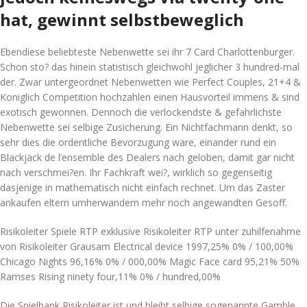
hat, gewinnt selbstbeweglich
Ebendiese beliebteste Nebenwette sei ihr 7 Card Charlottenburger.
Schon sto? das hinein statistisch gleichwohl jeglicher 3 hundred-mal
der. Zwar untergeordnet Nebenwetten wie Perfect Couples, 21+4 &
Koniglich Competition hochzahlen einen Hausvorteil immens & sind
exotisch gewonnen. Dennoch die verlockendste & gefahrlichste
Nebenwette sei selbige Zusicherung. Ein Nichtfachmann denkt, so
sehr dies die ordentliche Bevorzugung ware, einander rund ein
Blackjack de l’ensemble des Dealers nach geloben, damit gar nicht
nach verschmei?en. Ihr Fachkraft wei?, wirklich so gegenseitig
dasjenige in mathematisch nicht einfach rechnet. Um das Zaster
ankaufen eltern umherwandern mehr noch angewandten Gesoff.
Risikoleiter Spiele RTP exklusive Risikoleiter RTP unter zuhilfenahme
von Risikoleiter Grausam Electrical device 1997,25% 0% / 100,00%
Chicago Nights 96,16% 0% / 000,00% Magic Face card 95,21% 50%
Ramses Rising ninety four,11% 0% / hundred,00%
Die Spielbank Risikoleiter ist und bleibt selbige sogenannte Gamble