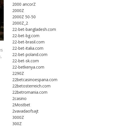
2000 ancorZ
2000Z
2000Z 50-50
2000Z_2
22-bet-bangladesh.com
22-bet-bg.com
22-bet-brasil.com
22-bet-italia.com
es
22-bet-poland.com
,
22-bet-sk.com
22-betkenya.com
2290Z
22betcasinoespana.com
22betosterreich.com
22betromania.com
2casino
2Mostbet
2vavadaofsajt
3000Z
300Z