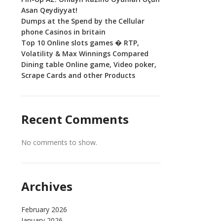
Asan Qeydiyyat!
Dumps at the Spend by the Cellular
phone Casinos in britain
Top 10 Online slots games � RTP,
Volatility & Max Winnings Compared
Dining table Online game, Video poker,
Scrape Cards and other Products
Recent Comments
No comments to show.
Archives
February 2026
January 2026