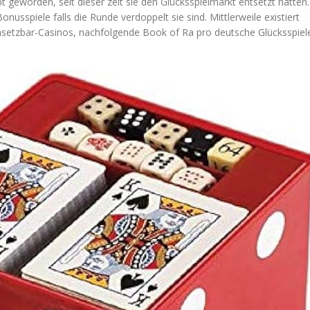
 geworden, seit dieser zeit sie den Glücksspielmarkt entsetzt hatten.
sspiele falls die Runde verdoppelt sie sind. Mittlerweile existiert
chsetzbar-Casinos, nachfolgende Book of Ra pro deutsche Glücksspiel