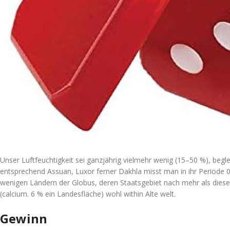
Unser Luftfeuchtigkeit sei ganzjährig vielmehr wenig (15–50 %), beglei
entsprechend Assuan, Luxor ferner Dakhla misst man in ihr Periode 0
wenigen Ländern der Globus, deren Staatsgebiet nach mehr als diese
(calcium. 6 % ein Landesfläche) wohl within Alte welt.
Gewinn