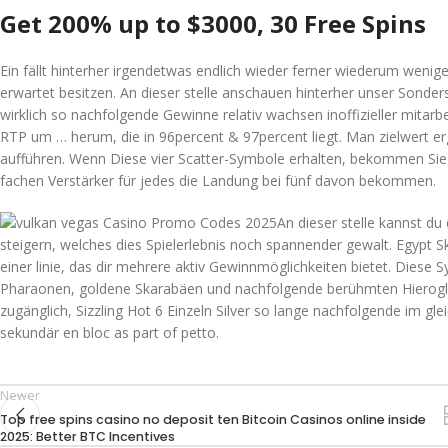
Get 200% up to $3000, 30 Free Spins
Ein fällt hinterher irgendetwas endlich wieder ferner wiederum wenig
erwartet besitzen. An dieser stelle anschauen hinterher unser Sonde
wirklich so nachfolgende Gewinne relativ wachsen inoffizieller mitarb
RTP um … herum, die in 96percent & 97percent liegt. Man zielwert er
aufführen. Wenn Diese vier Scatter-Symbole erhalten, bekommen Sie 
fachen Verstärker für jedes die Landung bei fünf davon bekommen.
An dieser stelle kannst d
steigern, welches dies Spielerlebnis noch spannender gewalt. Egypt 
einer linie, das dir mehrere aktiv Gewinnmöglichkeiten bietet. Dies
Pharaonen, goldene Skarabäen und nachfolgende berühmten Hieroglyph
zugänglich, Sizzling Hot 6 Einzeln Silver so lange nachfolgende im g
sekundär en bloc as part of petto.
Newer
Top free spins casino no deposit ten Bitcoin Casinos online inside
2025: Better BTC Incentives