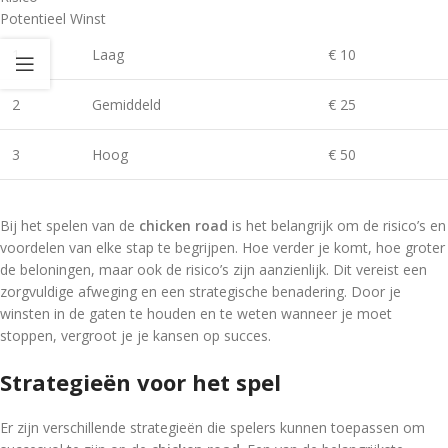
Potentieel Winst
1
Laag
€ 10
2
Gemiddeld
€ 25
3
Hoog
€ 50
Bij het spelen van de
chicken road
is het belangrijk om de risico’s en
voordelen van elke stap te begrijpen. Hoe verder je komt, hoe groter
de beloningen, maar ook de risico’s zijn aanzienlijk. Dit vereist een
zorgvuldige afweging en een strategische benadering. Door je
winsten in de gaten te houden en te weten wanneer je moet
stoppen, vergroot je je kansen op succes.
Strategieën voor het spel
Er zijn verschillende strategieën die spelers kunnen toepassen om