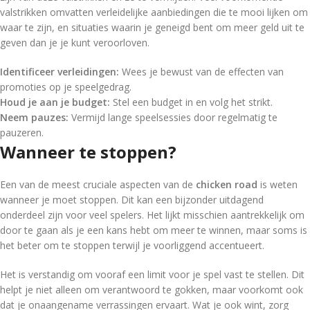
valstrikken omvatten verleidelijke aanbiedingen die te mooi lijken om
waar te zijn, en situaties waarin je geneigd bent om meer geld uit te
geven dan je je kunt veroorloven.
Identificeer verleidingen:
Wees je bewust van de effecten van
promoties op je speelgedrag.
Houd je aan je budget:
Stel een budget in en volg het strikt.
Neem pauzes:
Vermijd lange speelsessies door regelmatig te
pauzeren.
Wanneer te stoppen?
Een van de meest cruciale aspecten van de
chicken road
is weten
wanneer je moet stoppen. Dit kan een bijzonder uitdagend
onderdeel zijn voor veel spelers. Het lijkt misschien aantrekkelijk om
door te gaan als je een kans hebt om meer te winnen, maar soms is
het beter om te stoppen terwijl je voorliggend accentueert.
Het is verstandig om vooraf een limit voor je spel vast te stellen. Dit
helpt je niet alleen om verantwoord te gokken, maar voorkomt ook
dat je onaangename verrassingen ervaart. Wat je ook wint, zorg