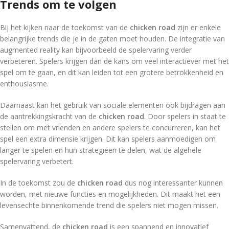
Trends om te volgen
Bij het kijken naar de toekomst van de
chicken road
zijn er enkele
belangrijke trends die je in de gaten moet houden. De integratie van
augmented reality kan bijvoorbeeld de spelervaring verder
verbeteren. Spelers krijgen dan de kans om veel interactiever met het
spel om te gaan, en dit kan leiden tot een grotere betrokkenheid en
enthousiasme.
Daarnaast kan het gebruik van sociale elementen ook bijdragen aan
de aantrekkingskracht van de
chicken road
. Door spelers in staat te
stellen om met vrienden en andere spelers te concurreren, kan het
spel een extra dimensie krijgen. Dit kan spelers aanmoedigen om
langer te spelen en hun strategieën te delen, wat de algehele
spelervaring verbetert.
In de toekomst zou de
chicken road
dus nog interessanter kunnen
worden, met nieuwe functies en mogelijkheden. Dit maakt het een
levensechte binnenkomende trend die spelers niet mogen missen.
Samenvattend, de
chicken road
is een spannend en innovatief