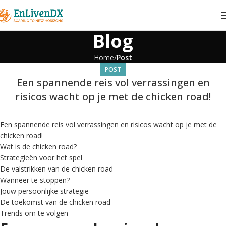
Blog
Home
Post
POST
Een spannende reis vol verrassingen en
risicos wacht op je met de chicken road!
Een spannende reis vol verrassingen en risicos wacht op je met de
chicken road!
Wat is de chicken road?
Strategieën voor het spel
De valstrikken van de chicken road
Wanneer te stoppen?
Jouw persoonlijke strategie
De toekomst van de chicken road
Trends om te volgen