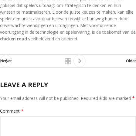
gokspel dat spelers uitdaagt om strategisch te denken en hun
winsten te maximaliseren. Door de juiste keuzes te maken, kan elke
speler een uniek avontuur beleven terwijl ze hun weg banen door
onverwachte wendingen en uitdagingen. Met voortdurende
vooruitgang in de technologie en spelervaring, is de toekomst van de
chicken road
veelbelovend en boeiend.
Newer
Older
LEAVE A REPLY
*
Your email address will not be published.
Required fields are marked
*
Comment