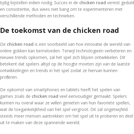
tijdig bijstellen indien nodig. Succes in de
chicken road
vereist geduld
en consistentie, dus wees niet bang om te experimenteren met
verschillende methoden en technieken.
De toekomst van de chicken road
De
chicken road
is een voorbeeld van hoe innovatie de wereld van
online gokken kan beïnvloeden. Terwijl technologieën verbeteren en
nieuwe trends opkomen, zal het spel zich blijven ontwikkelen. Dit
betekent dat spelers altijd op de hoogte moeten zijn van de laatste
ontwikkelingen en trends in het spel zodat ze hiervan kunnen
profiteren.
De opkomst van smartphones en tablets heeft het spelen van
games zoals de
chicken road
veel eenvoudiger gemaakt. Spelers
kunnen nu overal waar ze willen genieten van hun favoriete spellen,
wat de toegankelijkheid van het spel vergroot. Dit zal ongetwijfeld
steeds meer mensen aantrekken om het spel uit te proberen en deel
uit te maken van deze spannende wereld.