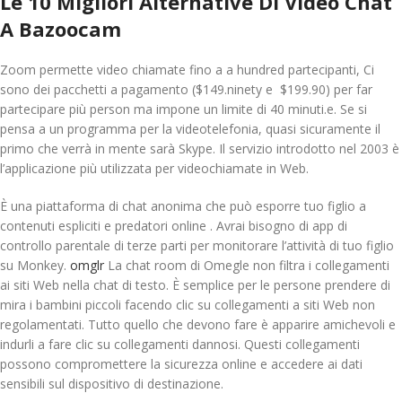
Le 10 Migliori Alternative Di Video Chat
A Bazoocam
Zoom permette video chiamate fino a a hundred partecipanti, Ci
sono dei pacchetti a pagamento ($149.ninety e $199.90) per far
partecipare più person ma impone un limite di 40 minuti.e. Se si
pensa a un programma per la videotelefonia, quasi sicuramente il
primo che verrà in mente sarà Skype. Il servizio introdotto nel 2003 è
l’applicazione più utilizzata per videochiamate in Web.
È una piattaforma di chat anonima che può esporre tuo figlio a
contenuti espliciti e predatori online . Avrai bisogno di app di
controllo parentale di terze parti per monitorare l’attività di tuo figlio
su Monkey.
omglr
La chat room di Omegle non filtra i collegamenti
ai siti Web nella chat di testo. È semplice per le persone prendere di
mira i bambini piccoli facendo clic su collegamenti a siti Web non
regolamentati. Tutto quello che devono fare è apparire amichevoli e
indurli a fare clic su collegamenti dannosi. Questi collegamenti
possono compromettere la sicurezza online e accedere ai dati
sensibili sul dispositivo di destinazione.