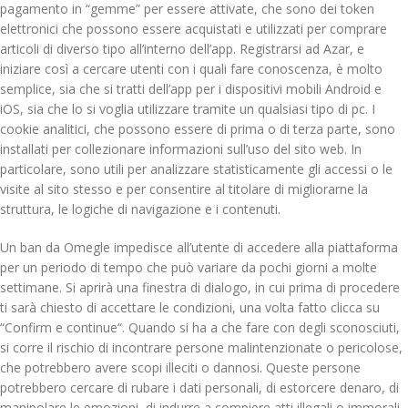
pagamento in “gemme” per essere attivate, che sono dei token
elettronici che possono essere acquistati e utilizzati per comprare
articoli di diverso tipo all’interno dell’app. Registrarsi ad Azar, e
iniziare così a cercare utenti con i quali fare conoscenza, è molto
semplice, sia che si tratti dell’app per i dispositivi mobili Android e
iOS, sia che lo si voglia utilizzare tramite un qualsiasi tipo di pc. I
cookie analitici, che possono essere di prima o di terza parte, sono
installati per collezionare informazioni sull’uso del sito web. In
particolare, sono utili per analizzare statisticamente gli accessi o le
visite al sito stesso e per consentire al titolare di migliorarne la
struttura, le logiche di navigazione e i contenuti.
Un ban da Omegle impedisce all’utente di accedere alla piattaforma
per un periodo di tempo che può variare da pochi giorni a molte
settimane. Si aprirà una finestra di dialogo, in cui prima di procedere
ti sarà chiesto di accettare le condizioni, una volta fatto clicca su
“Confirm e continue“. Quando si ha a che fare con degli sconosciuti,
si corre il rischio di incontrare persone malintenzionate o pericolose,
che potrebbero avere scopi illeciti o dannosi. Queste persone
potrebbero cercare di rubare i dati personali, di estorcere denaro, di
manipolare le emozioni, di indurre a compiere atti illegali o immorali,