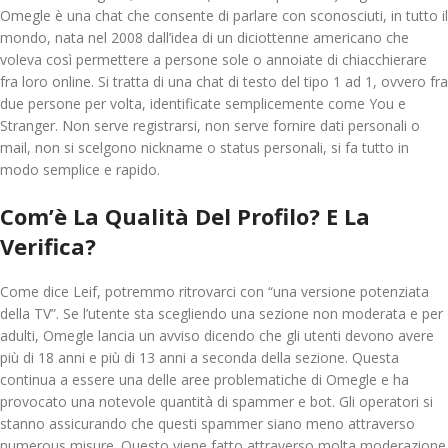
Omegle è una chat che consente di parlare con sconosciuti, in tutto il
mondo, nata nel 2008 dall’idea di un diciottenne americano che
voleva così permettere a persone sole o annoiate di chiacchierare
fra loro online. Si tratta di una chat di testo del tipo 1 ad 1, ovvero fra
due persone per volta, identificate semplicemente come You e
Stranger. Non serve registrarsi, non serve fornire dati personali o
mail, non si scelgono nickname o status personali, si fa tutto in
modo semplice e rapido.
Com’è La Qualità Del Profilo? E La
Verifica?
Come dice Leif, potremmo ritrovarci con “una versione potenziata
della TV”. Se l’utente sta scegliendo una sezione non moderata e per
adulti, Omegle lancia un avviso dicendo che gli utenti devono avere
più di 18 anni e più di 13 anni a seconda della sezione. Questa
continua a essere una delle aree problematiche di Omegle e ha
provocato una notevole quantità di spammer e bot. Gli operatori si
stanno assicurando che questi spammer siano meno attraverso
numerous misure. Questo viene fatto attraverso molta moderazione