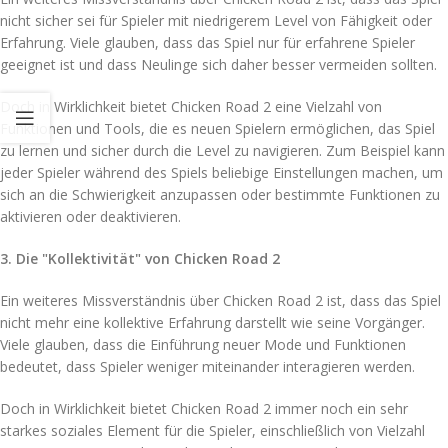
nicht sicher sei für Spieler mit niedrigerem Level von Fähigkeit oder
Erfahrung. Viele glauben, dass das Spiel nur für erfahrene Spieler
geeignet ist und dass Neulinge sich daher besser vermeiden sollten.
Doch in Wirklichkeit bietet Chicken Road 2 eine Vielzahl von
Funktionen und Tools, die es neuen Spielern ermöglichen, das Spiel
zu lernen und sicher durch die Level zu navigieren. Zum Beispiel kann
jeder Spieler während des Spiels beliebige Einstellungen machen, um
sich an die Schwierigkeit anzupassen oder bestimmte Funktionen zu
aktivieren oder deaktivieren.
3. Die "Kollektivität" von Chicken Road 2
Ein weiteres Missverständnis über Chicken Road 2 ist, dass das Spiel
nicht mehr eine kollektive Erfahrung darstellt wie seine Vorgänger.
Viele glauben, dass die Einführung neuer Mode und Funktionen
bedeutet, dass Spieler weniger miteinander interagieren werden.
Doch in Wirklichkeit bietet Chicken Road 2 immer noch ein sehr
starkes soziales Element für die Spieler, einschließlich von Vielzahl