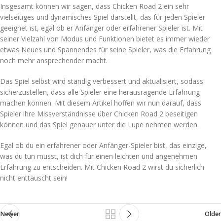
Insgesamt können wir sagen, dass Chicken Road 2 ein sehr
vielseitiges und dynamisches Spiel darstellt, das für jeden Spieler
geeignet ist, egal ob er Anfänger oder erfahrener Spieler ist. Mit
seiner Vielzahl von Modus und Funktionen bietet es immer wieder
etwas Neues und Spannendes für seine Spieler, was die Erfahrung
noch mehr ansprechender macht.
Das Spiel selbst wird ständig verbessert und aktualisiert, sodass
sicherzustellen, dass alle Spieler eine herausragende Erfahrung
machen können. Mit diesem Artikel hoffen wir nun darauf, dass
Spieler ihre Missverständnisse über Chicken Road 2 beseitigen
können und das Spiel genauer unter die Lupe nehmen werden.
Egal ob du ein erfahrener oder Anfänger-Spieler bist, das einzige,
was du tun musst, ist dich für einen leichten und angenehmen
Erfahrung zu entscheiden. Mit Chicken Road 2 wirst du sicherlich
nicht enttäuscht sein!
Newer
Older