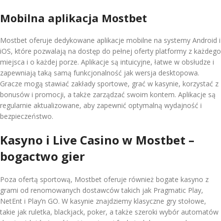
Mobilna aplikacja Mostbet
Mostbet oferuje dedykowane aplikacje mobilne na systemy Android i
iOS, które pozwalają na dostęp do pełnej oferty platformy z każdego
miejsca i o każdej porze. Aplikacje są intuicyjne, łatwe w obsłudze i
zapewniają taką samą funkcjonalność jak wersja desktopowa.
Gracze mogą stawiać zakłady sportowe, grać w kasynie, korzystać z
bonusów i promocji, a także zarządzać swoim kontem. Aplikacje są
regularnie aktualizowane, aby zapewnić optymalną wydajność i
bezpieczeństwo.
Kasyno i Live Casino w Mostbet –
bogactwo gier
Poza ofertą sportową, Mostbet oferuje również bogate kasyno z
grami od renomowanych dostawców takich jak Pragmatic Play,
NetEnt i Play’n GO. W kasynie znajdziemy klasyczne gry stołowe,
takie jak ruletka, blackjack, poker, a także szeroki wybór automatów