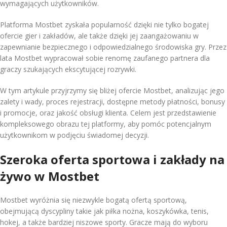
wymagających użytkowników.
Platforma Mostbet zyskała popularność dzięki nie tylko bogatej
ofercie gier i zakładów, ale także dzięki jej zaangażowaniu w
zapewnianie bezpiecznego i odpowiedzialnego środowiska gry. Przez
lata Mostbet wypracował sobie renomę zaufanego partnera dla
graczy szukających ekscytującej rozrywki.
W tym artykule przyjrzymy się bliżej ofercie Mostbet, analizując jego
zalety i wady, proces rejestracji, dostępne metody płatności, bonusy
i promocje, oraz jakość obsługi klienta. Celem jest przedstawienie
kompleksowego obrazu tej platformy, aby pomóc potencjalnym
użytkownikom w podjęciu świadomej decyzji.
Szeroka oferta sportowa i zakłady na
żywo w Mostbet
Mostbet wyróżnia się niezwykle bogatą ofertą sportową,
obejmującą dyscypliny takie jak piłka nożna, koszykówka, tenis,
hokej, a także bardziej niszowe sporty. Gracze mają do wyboru