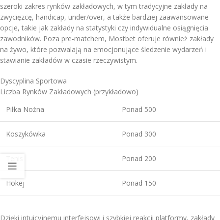
szeroki zakres rynków zakładowych, w tym tradycyjne zakłady na
zwycięzcę, handicap, under/over, a także bardziej zaawansowane
opcje, takie jak zakłady na statystyki czy indywidualne osiągnięcia
zawodników. Poza pre-matchem, Mostbet oferuje również zakłady
na żywo, które pozwalają na emocjonujące śledzenie wydarzeń i
stawianie zakładów w czasie rzeczywistym.
Dyscyplina Sportowa
Liczba Rynków Zakładowych (przykładowo)
Piłka Nożna
Ponad 500
Koszykówka
Ponad 300
Tenis
Ponad 200
Hokej
Ponad 150
Dzięki intuicyjnemu interfejsowi i szybkiej reakcji platformy, zakłady