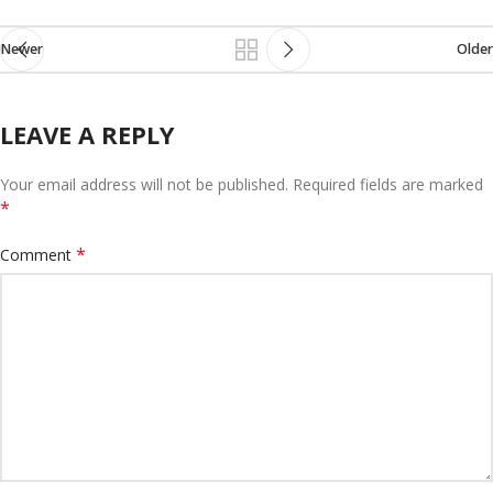
Newer
Older
LEAVE A REPLY
Your email address will not be published.
Required fields are marked
*
*
Comment