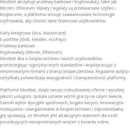
Mostbet akceptuje przelewy bankowe i kryptowaluty, takie jak
Bitcoin i Ethereum. Wpłaty i wypłaty są przetwarzane szybko i
bezpiecznie, a platforma stosuje zaawansowane technologie
szyfrowania, aby chronić dane finansowe użytkowników.
Karty kredytowe (Visa, Mastercard)
E-portfele (Skrill, Neteller, ecoPayz)
Przelewy bankowe
Kryptowaluty (Bitcoin, Ethereum)
Mostbet dba o bezpieczeństwo swoich użytkowników,
przestrzegając rygorystycznych standardów i współpracując z
renomowanymi firmami z branży bezpieczeństwa. Regularne audyty i
certyfikaty potwierdzają wiarygodność i transparentność platformy.
Platforma Mostbet, dzięki swojej rozbudowanej ofercie i wysokiej
jakości usługom, zyskała uznanie wśród graczy na całym świecie.
Szeroki wybór dyscyplin sportowych, bogate kasyno, innowacyjne
rozwiązania i zaangażowanie w bezpieczeństwo i odpowiedzialną
grę sprawiają, że Mostbet jest atrakcyjnym wyborem dla osób
poszukujących niezapomnianych wrażeń z hazardu online.