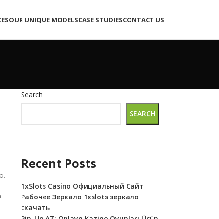
CES
OUR UNIQUE MODELS
CASE STUDIES
CONTACT US
Search
SEARCH
Recent Posts
o.
1xSlots Casino Официальный Сайт
a
Рабочее Зеркало 1xslots зеркало
скачать
Pin-Up AZ: Onlayn Kazino Oyunları Üçün