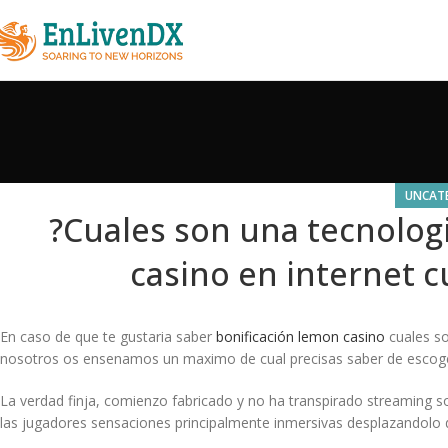
UNCAT
?Cuales son una tecnologi
casino en internet c
En caso de que te gustaria saber
bonificación lemon casino
cuales so
nosotros os ensenamos un maximo de cual precisas saber de escoger l
La verdad finja, comienzo fabricado y no ha transpirado streaming s
las jugadores sensaciones principalmente inmersivas desplazandolo 