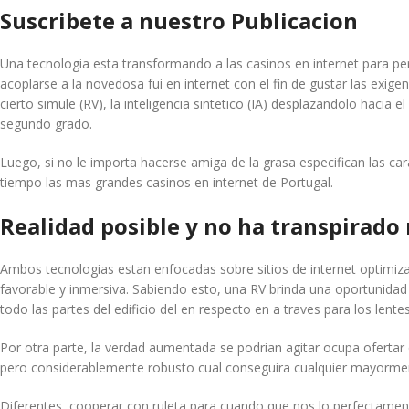
Suscribete a nuestro Publicacion
Una tecnologia esta transformando a las casinos en internet para per
acoplarse a la novedosa fui en internet con el fin de gustar las exig
cierto simule (RV), la inteligencia sintetico (IA) desplazandolo hacia
segundo grado.
Luego, si no le importa hacerse amiga de la grasa especifican las car
tiempo las mas grandes casinos en internet de Portugal.
Realidad posible y no ha transpirad
Ambos tecnologias estan enfocadas sobre sitios de internet optimiza
favorable y inmersiva. Sabiendo esto, una RV brinda una oportunidad 
todo las partes del edificio del en respecto en a traves para los lente
Por otra parte, la verdad aumentada se podrian agitar ocupa ofertar 
pero considerablemente robusto cual conseguira cualquier mayorment
Diferentes, cooperar con ruleta para cuando que nos lo perfectamen