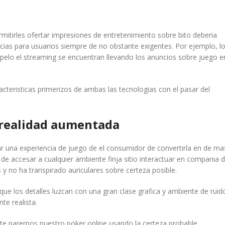
mitirles ofertar impresiones de entretenimiento sobre bito deberia
encias para usuarios siempre de no obstante exigentes. Por ejemplo, l
 el pelo el streaming se encuentran llevando los anuncios sobre juego e
acteristicas primerizos de ambas las tecnologias con el pasar del
o realidad aumentada
r una experiencia de juego de el consumidor de convertirla en de ma
de accesar a cualquier ambiente finja sitio interactuar en compania 
s y no ha transpirado auriculares sobre certeza posible.
que los detalles luzcan con una gran clase grafica y ambiente de ruid
e realista.
te paremos nuestro poker online usando la certeza probable