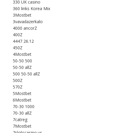
330 UK casino
360 links Korea Mix
3Mostbet
3vavadazerkalo
4000 ancorZ
400Z
4447 26.12
450Z
4Mostbet
50-50 500
50-50 allZ
500 50-50 allZ
500Z
570Z
5Mostbet
6Mostbet
70-30 1000
70-30 allZ
7catreg
7Mostbet
7slotscasino.us