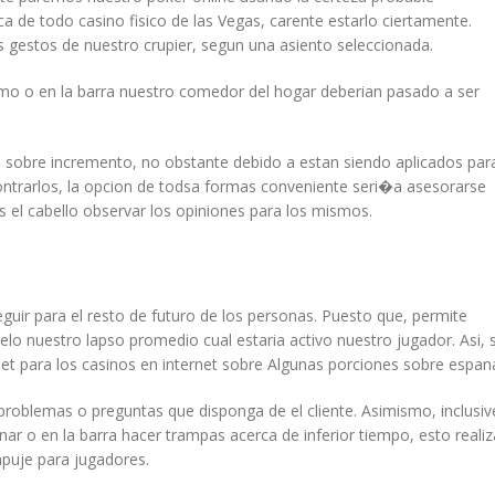
ca de todo casino fisico de las Vegas, carente estarlo ciertamente.
los gestos de nuestro crupier, segun una asiento seleccionada.
como o en la barra nuestro comedor del hogar deberian pasado a ser
an sobre incremento, no obstante debido a estan siendo aplicados par
contrarlos, la opcion de todsa formas conveniente seri�a asesorarse
s el cabello observar los opiniones para los mismos.
eguir para el resto de futuro de los personas. Puesto que, permite
lo nuestro lapso promedio cual estaria activo nuestro jugador. Asi, 
rnet para los casinos en internet sobre Algunas porciones sobre espan
problemas o preguntas que disponga de el cliente. Asimismo, inclusiv
ganar o en la barra hacer trampas acerca de inferior tiempo, esto realiz
puje para jugadores.