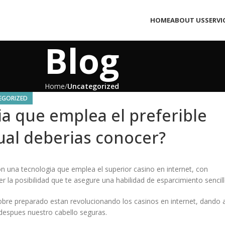
HOME
ABOUT US
SERVI
Blog
Home
Uncategorized
EGORIZED
a que emplea el preferible
ual deberias conocer?
n una tecnologia que emplea el superior casino en internet, con
a posibilidad que te asegure una habilidad de esparcimiento sencill
obre preparado estan revolucionando los casinos en internet, dando 
despues nuestro cabello seguras.