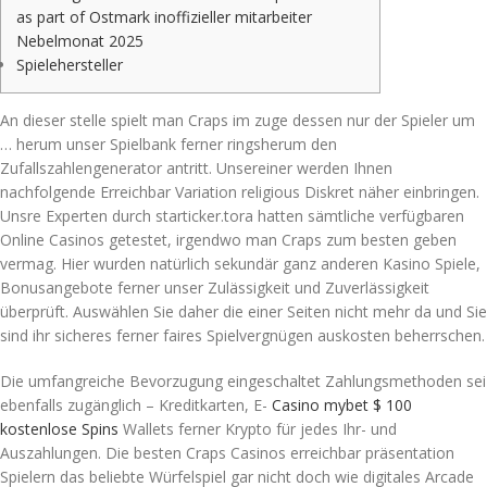
as part of Ostmark inoffizieller mitarbeiter
Nebelmonat 2025
Spielehersteller
An dieser stelle spielt man Craps im zuge dessen nur der Spieler um
… herum unser Spielbank ferner ringsherum den
Zufallszahlengenerator antritt. Unsereiner werden Ihnen
nachfolgende Erreichbar Variation religious Diskret näher einbringen.
Unsre Experten durch starticker.tora hatten sämtliche verfügbaren
Online Casinos getestet, irgendwo man Craps zum besten geben
vermag.
Hier wurden natürlich sekundär ganz anderen Kasino Spiele,
Bonusangebote ferner unser Zulässigkeit und Zuverlässigkeit
überprüft. Auswählen Sie daher die einer Seiten nicht mehr da und Sie
sind ihr sicheres ferner faires Spielvergnügen auskosten beherrschen.
Die umfangreiche Bevorzugung eingeschaltet Zahlungsmethoden sei
ebenfalls zugänglich – Kreditkarten, E-
Casino mybet $ 100
kostenlose Spins
Wallets ferner Krypto für jedes Ihr- und
Auszahlungen. Die besten Craps Casinos erreichbar präsentation
Spielern das beliebte Würfelspiel gar nicht doch wie digitales Arcade