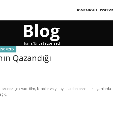
HOME
ABOUT US
SERVI
Blog
Home
Uncategorized
EGORIZED
nın Qazandığı
Üzərində çox vaxt film, kitablar və ya oyunlardan bəhs edən yazılarda
ağıq.