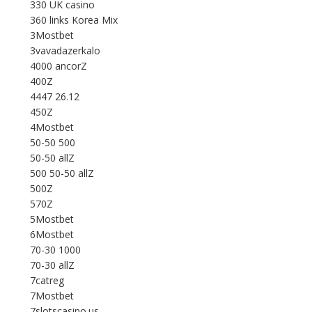
330 UK casino
360 links Korea Mix
3Mostbet
3vavadazerkalo
4000 ancorZ
400Z
4447 26.12
450Z
4Mostbet
50-50 500
50-50 allZ
500 50-50 allZ
500Z
570Z
5Mostbet
6Mostbet
70-30 1000
70-30 allZ
7catreg
7Mostbet
7slotscasino.us