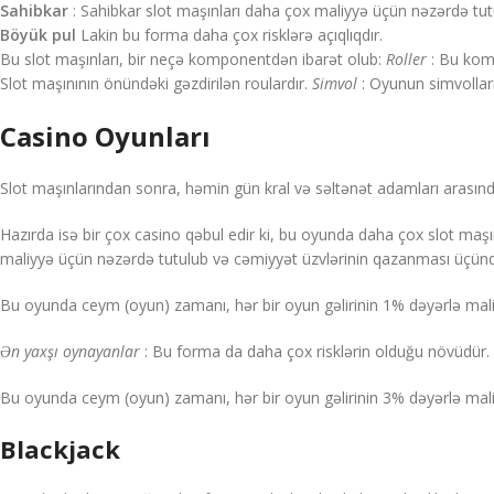
Sahibkar
: Sahibkar slot maşınları daha çox maliyyə üçün nəzərdə t
Böyük pul
Lakin bu forma daha çox risklərə açıqlıqdır.
Bu slot maşınları, bir neçə komponentdən ibarət olub:
Roller
: Bu kom
Slot maşınının önündəki gəzdirilən roulardır.
Simvol
: Oyunun simvolları
Casino Oyunları
Slot maşınlarından sonra, həmin gün kral və səltənət adamları arasın
Hazırda isə bir çox casino qəbul edir ki, bu oyunda daha çox slot maşı
maliyyə üçün nəzərdə tutulub və cəmiyyət üzvlərinin qazanması üçünd
Bu oyunda ceym (oyun) zamanı, hər bir oyun gəlirinin 1% dəyərlə mali
Ən yaxşı oynayanlar
: Bu forma da daha çox risklərin olduğu növüdür.
Bu oyunda ceym (oyun) zamanı, hər bir oyun gəlirinin 3% dəyərlə mali
Blackjack