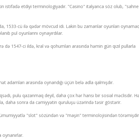
in istifadə etdiyi terminologiyadır. "Casino" italyanca söz olub, "sahne
da, 1533-cü ilə qədər mövcud idi. Lakin bu zamanlar oyunları oynama
anıb pul oyunlarını oynayırdılar.
örə də 1547-ci ildə, kral və qohumları arasında həmin gün qızıl pullarla
nət adamları arasında oynandığı üçün belə adla qalmışdır.
sədi, pulu qazanmaq deyil, daha çox hər hansı bir sosial məclisdir. H
da, daha sonra da cəmiyyətin quruluşu üzərində təsir göstərir.
i, ümumiyyətlə "slot" sözündən və "maşin" terminolojisindən törəmişdir
a oynanırlar.