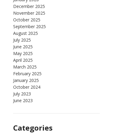
December 2025
November 2025
October 2025
September 2025
August 2025
July 2025
June 2025
May 2025
April 2025
March 2025
February 2025
January 2025
October 2024
July 2023
June 2023
Categories