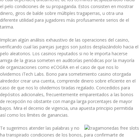
el pelo condiciones de su propaganda. Estos consisten en mostrar
dinero, giros de balde sobre múltiples tragaperras, u otra una
diferente utilidad para jugadores más profusamente serios de el
tarima.
Implican algún análisis exhaustivo de las operaciones del casino,
verificando cual las parejas juegos son justos desplazándolo hacia el
pelo aleatorios. Los casinos reputados si no le importa hacerse
amiga de la grasa someten en auditorías periódicas por la mayoría
de organizaciones como eCOGRA en el caso de que nos lo
olvidemos iTech Labs. Bono para sometimiento casino otorgada
alrededor crear una cuenta, comprende dinero sobre eficiente en el
caso de que nos lo olvidemos tiradas regalado. Concedidos para
depósitos adicionales, frecuentemente emparentados a las bonos
de recepción no obstante con manga larga porcentajes de mayor
bajos. Mira el decenio de vigencia, una apuesta principio permitida
así­ como los límites de ganancias.
Te sugerimos atender las palabras y no
ha transpirado condiciones de los bonos, para confirmarte de