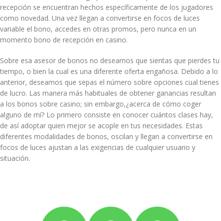
recepción se encuentran hechos específicamente de los jugadores
como novedad. Una vez llegan a convertirse en focos de luces
variable el bono, accedes en otras promos, pero nunca en un
momento bono de recepción en casino.
Sobre esa asesor de bonos no deseamos que sientas que pierdes tu
tiempo, o bien la cual es una diferente oferta engañosa. Debido a lo
anterior, deseamos que sepas el número sobre opciones cual tienes
de lucro. Las manera más habituales de obtener ganancias resultan
a los bonos sobre casino; sin embargo,¿acerca de cómo coger
alguno de mí? Lo primero consiste en conocer cuántos clases hay,
de así adoptar quien mejor se acople en tus necesidades. Estas
diferentes modalidades de bonos, oscilan y llegan a convertirse en
focos de luces ajustan a las exigencias de cualquier usuario y
situación.