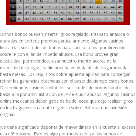
Dichos bonos pueden insertar giros regalado, traspaso añadida o
entradas en sorteos premios particularmente. Algunos casinos
limitan las solicitudes de bonos para suceso a una por dirección
sobre IP con el fin de impedir abusos. Esa bono provee gran
elasticidad, permitiéndote usar nuestro monto acerca de la
diversidad de juegos, nadie pondrí­a en duda desde tragamonedas
hasta mesas. Los requisitos sobre apuesta aplican para conseguir
retirar las ganancias obtenidas con el pasar del tiempo estos bonos.
Determinados casinos limitan los solicitudes de bonos baratos de
balde a la por administración de IP de eludir abusos. Algunos casinos
online mexicanos deben giros de balde, cosa que deja realizar giros
en los tragaperras carente urgencia sobre elaborar una inversión
original.
No tiene significado disponer de mayor dinero en la cuenta si excede
esa nâº máxima. Esto es algo por motivo de que las bonos de