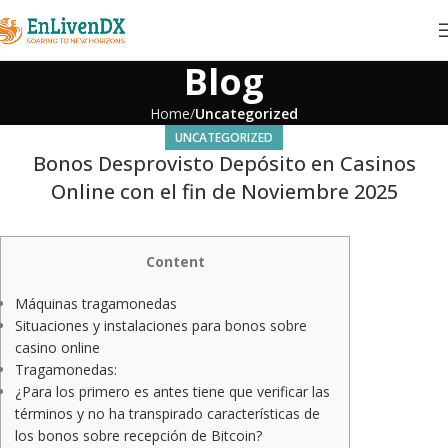
Blog
Home
Uncategorized
UNCATEGORIZED
Bonos Desprovisto Depósito en Casinos
Online con el fin de Noviembre 2025
Content
Máquinas tragamonedas
Situaciones y instalaciones para bonos sobre
casino online
Tragamonedas:
¿Para los primero es antes tiene que verificar las
términos y no ha transpirado características de
los bonos sobre recepción de Bitcoin?