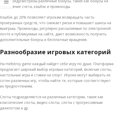
тоже предусмотрены различные бонусы, такие как бонусы на
пополнение счета, кэшбэк и промокоды.
Кэшбэк до 20% позволяет игрокам возвращать часть
проигранных средств, что снижает риски и повышает шансы на
выигрыш. Промокоды, регулярно рассылаемые по электронной
почте и публикуемые на сайте, дают возможность получить
дополнительные бонусы и бесплатные вращения.
Разнообразие игровых категорий
На mellstroy game каждый найдет себе игру по душе. Платформа
предлагает широкий выбор игровых категорий, включая слоты,
настольные игры и ставки на спорт. Игроки могут выбирать из
сотен различных игр, чтобы найти те, которые соответствуют
их предпочтениям.
Слоты подразделяются на различные категории, такие как
классические слоты, видео-слоты, слоты с прогрессивным
джекпотом и др.