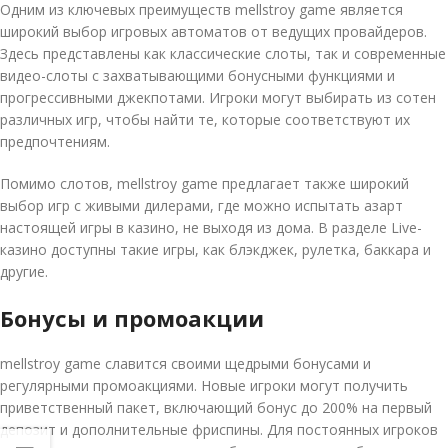
Одним из ключевых преимуществ mellstroy game является
широкий выбор игровых автоматов от ведущих провайдеров.
Здесь представлены как классические слоты, так и современные
видео-слоты с захватывающими бонусными функциями и
прогрессивными джекпотами. Игроки могут выбирать из сотен
различных игр, чтобы найти те, которые соответствуют их
предпочтениям.
Помимо слотов, mellstroy game предлагает также широкий
выбор игр с живыми дилерами, где можно испытать азарт
настоящей игры в казино, не выходя из дома. В разделе Live-
казино доступны такие игры, как блэкджек, рулетка, баккара и
другие.
Бонусы и промоакции
mellstroy game славится своими щедрыми бонусами и
регулярными промоакциями. Новые игроки могут получить
приветственный пакет, включающий бонус до 200% на первый
депозит и дополнительные фриспины. Для постоянных игроков