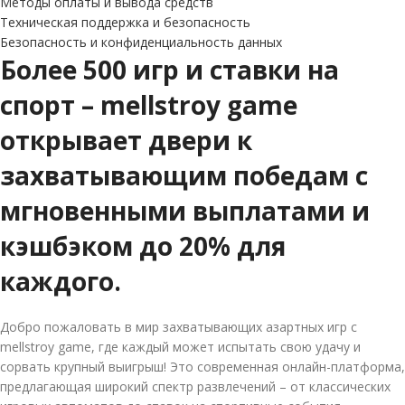
Методы оплаты и вывода средств
Техническая поддержка и безопасность
Безопасность и конфиденциальность данных
Более 500 игр и ставки на
спорт – mellstroy game
открывает двери к
захватывающим победам с
мгновенными выплатами и
кэшбэком до 20% для
каждого.
Добро пожаловать в мир захватывающих азартных игр с
mellstroy game, где каждый может испытать свою удачу и
сорвать крупный выигрыш! Это современная онлайн-платформа,
предлагающая широкий спектр развлечений – от классических