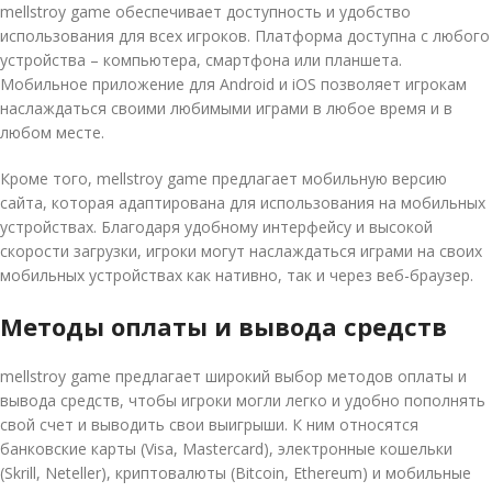
mеllstroy game обеспечивает доступность и удобство
использования для всех игроков. Платформа доступна с любого
устройства – компьютера, смартфона или планшета.
Мобильное приложение для Android и iOS позволяет игрокам
наслаждаться своими любимыми играми в любое время и в
любом месте.
Кроме того, mellstroy game предлагает мобильную версию
сайта, которая адаптирована для использования на мобильных
устройствах. Благодаря удобному интерфейсу и высокой
скорости загрузки, игроки могут наслаждаться играми на своих
мобильных устройствах как нативно, так и через веб-браузер.
Методы оплаты и вывода средств
mеllstroy game предлагает широкий выбор методов оплаты и
вывода средств, чтобы игроки могли легко и удобно пополнять
свой счет и выводить свои выигрыши. К ним относятся
банковские карты (Visa, Mastercard), электронные кошельки
(Skrill, Neteller), криптовалюты (Bitcoin, Ethereum) и мобильные