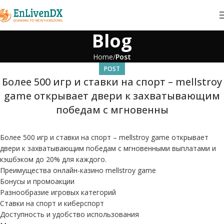
Blog
Home
Post
POST
Более 500 игр и ставки на спорт – mellstroy
game открывает двери к захватывающим
победам с мгновенны
Более 500 игр и ставки на спорт – mellstroy game открывает
двери к захватывающим победам с мгновенными выплатами и
кэшбэком до 20% для каждого.
Преимущества онлайн-казино mellstroy game
Бонусы и промоакции
Разнообразие игровых категорий
Ставки на спорт и киберспорт
Доступность и удобство использования