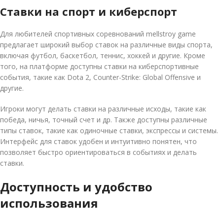
Ставки на спорт и киберспорт
Для любителей спортивных соревнований mellstroy game
предлагает широкий выбор ставок на различные виды спорта,
включая футбол, баскетбол, теннис, хоккей и другие. Кроме
того, на платформе доступны ставки на киберспортивные
события, такие как Dota 2, Counter-Strike: Global Offensive и
другие.
Игроки могут делать ставки на различные исходы, такие как
победа, ничья, точный счет и др. Также доступны различные
типы ставок, такие как одиночные ставки, экспрессы и системы.
Интерфейс для ставок удобен и интуитивно понятен, что
позволяет быстро ориентироваться в событиях и делать
ставки.
Доступность и удобство
использования