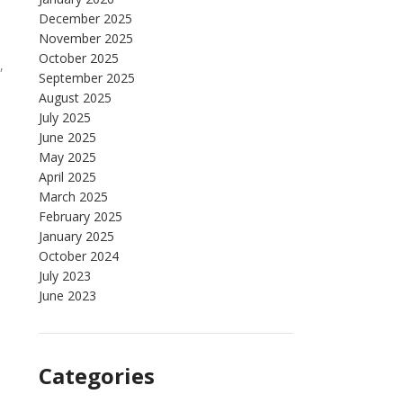
December 2025
November 2025
October 2025
,
September 2025
August 2025
July 2025
June 2025
May 2025
April 2025
March 2025
February 2025
January 2025
October 2024
July 2023
June 2023
Categories