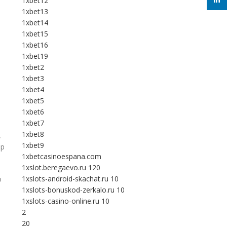
1xbet12
1xbet13
1xbet14
1xbet15
1xbet16
1xbet19
1xbet2
1xbet3
1xbet4
1xbet5
1xbet6
1xbet7
1xbet8
,
1xbet9
ep
1xbetcasinoespana.com
1xslot.beregaevo.ru 120
1xslots-android-skachat.ru 10
o
1xslots-bonuskod-zerkalo.ru 10
1xslots-casino-online.ru 10
2
20