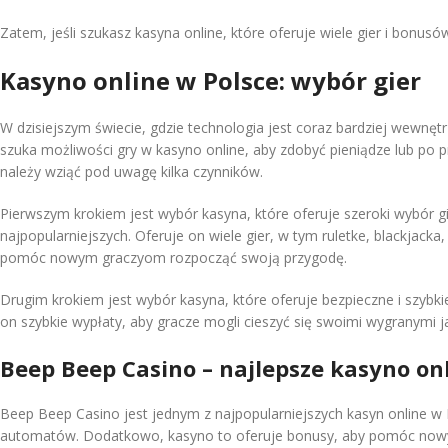
Zatem, jeśli szukasz kasyna online, które oferuje wiele gier i bonu
Kasyno online w Polsce: wybór gier
W dzisiejszym świecie, gdzie technologia jest coraz bardziej wewnętr
szuka możliwości gry w kasyno online, aby zdobyć pieniądze lub po p
należy wziąć pod uwagę kilka czynników.
Pierwszym krokiem jest wybór kasyna, które oferuje szeroki wybór gi
najpopularniejszych. Oferuje on wiele gier, w tym ruletke, blackjac
pomóc nowym graczyom rozpocząć swoją przygodę.
Drugim krokiem jest wybór kasyna, które oferuje bezpieczne i szybki
on szybkie wypłaty, aby gracze mogli cieszyć się swoimi wygranymi ja
Beep Beep Casino – najlepsze kasyno on
Beep Beep Casino jest jednym z najpopularniejszych kasyn online w Po
automatów. Dodatkowo, kasyno to oferuje bonusy, aby pomóc nowy