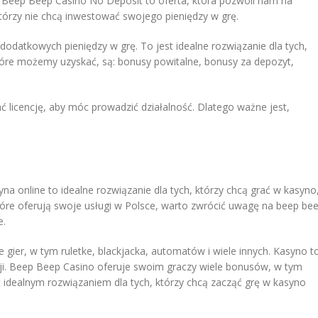
 Beep Beep Casino No Deposit to oferta, która pozwoli nam na
którzy nie chcą inwestować swojego pieniędzy w grę.
odatkowych pieniędzy w grę. To jest idealne rozwiązanie dla tych,
óre możemy uzyskać, są: bonusy powitalne, bonusy za depozyt,
 licencję, aby móc prowadzić działalność. Dlatego ważne jest,
yna online to idealne rozwiązanie dla tych, którzy chcą grać w kasyno
które oferują swoje usługi w Polsce, warto zwrócić uwagę na beep be
e.
 gier, w tym ruletke, blackjacka, automatów i wiele innych. Kasyno t
cji. Beep Beep Casino oferuje swoim graczy wiele bonusów, w tym
t idealnym rozwiązaniem dla tych, którzy chcą zacząć grę w kasyno