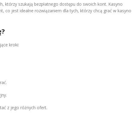
ch, którzy szukają bezpłatnego dostępu do swoich kont. Kasyno
 co jest idealne rozwiązaniem dla tych, którzy chcą grać w kasyno
ę?
ące kroki:
rać.
jny.
ać z jego różnych ofert.