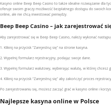
Kasyno online Beep Beep Casino to także idealne rozwiązanie dla ty
oferuje swoim graczy możliwość bezpłatnego dostępu do swoich kont,
online, ale nie chcą inwestować pieniędzy.
Beep Beep Casino – jak zarejestrować si
Aby zarejestrować się w Beep Beep Casino, należy wykonać następuj
1. Kliknij na przycisk “Zarejestruj się” na stronie kasyna.
2. Wypełnij formularz rejestracyjny, podając swoje dane.
3. Wypełnij formularz walutowy, wybierając walutę, w której chcesz g
4. Kliknij na przycisk “Zarejestruj się” aby zakończyć proces rejestracy
Po zarejestrowaniu się, możesz zacząć grać w kasyno online i korzyst
Najlepsze kasyna online w Polsce