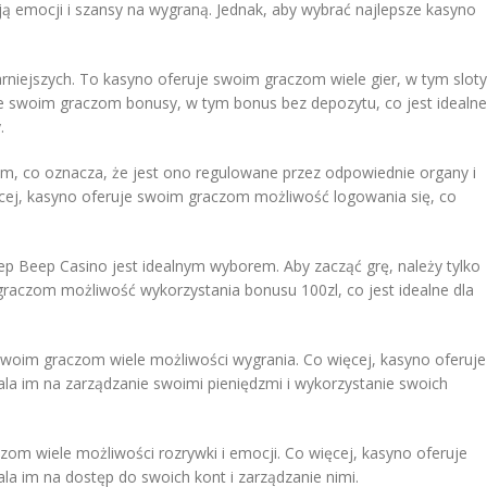
ają emocji i szansy na wygraną. Jednak, aby wybrać najlepsze kasyno
rniejszych. To kasyno oferuje swoim graczom wiele gier, w tym sloty
ruje swoim graczom bonusy, w tym bonus bez depozytu, co jest idealne
.
, co oznacza, że jest ono regulowane przez odpowiednie organy i
ej, kasyno oferuje swoim graczom możliwość logowania się, co
Beep Beep Casino jest idealnym wyborem. Aby zacząć grę, należy tylko
graczom możliwość wykorzystania bonusu 100zl, co jest idealne dla
woim graczom wiele możliwości wygrania. Co więcej, kasyno oferuje
 im na zarządzanie swoimi pieniędzmi i wykorzystanie swoich
om wiele możliwości rozrywki i emocji. Co więcej, kasyno oferuje
 im na dostęp do swoich kont i zarządzanie nimi.