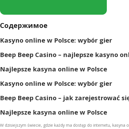
Содержимое
Kasyno online w Polsce: wybór gier
Beep Beep Casino – najlepsze kasyno on
Najlepsze kasyna online w Polsce
Kasyno online w Polsce: wybór gier
Beep Beep Casino – jak zarejestrować si
Najlepsze kasyna online w Polsce
W dzisiejszym świecie, gdzie każdy ma dostęp do internetu, kasyna on