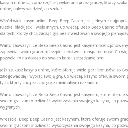
kasyna online są coraz częściej wybierane przez graczy, którzy szuk
online, należy wiedzieć, co szukać.
Wśród wielu kasyn online, Beep Beep Casino jest jednym z najpopula
ruletke, blackjacki i wiele innych. Co więcej, Beep Beep Casino ofe
dla tych, którzy chcą zacząć grę bez inwestowania swojego pieniędzy
Warto zauważyć, że Beep Beep Casino jest kasynem licencjonowanym
zapewnia swoim graczom bezpieczeństwo i transparentność. Co więc
pozwala im na dostęp do swoich kont i zarządzanie nimi.
Jeśli szukasz kasyna online, które oferuje wiele gier i bonusów, to 
zalogować się i wybrać swoją grę. Co więcej, kasyno oferuje swoim 
tych, którzy chcą zacząć grę z minimalnym nakładem.
Warto zauważyć, że Beep Beep Casino jest kasynem, które oferuje s
swoim graczom możliwość wykorzystania swojego kasyna, co pozwala
wygranych.
Wreszcie, Beep Beep Casino jest kasynem, które oferuje swoim gracz
swoim graczom możliwość wykorzystania swojego kasyna, co pozwala