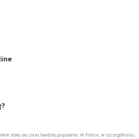
line
ę?
line stały się coraz bardziej popularne. W Polsce, w szczególności,