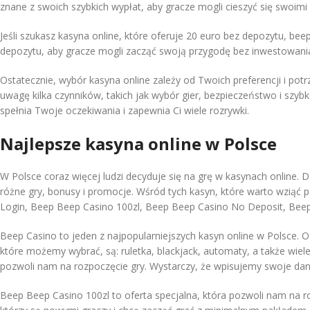
znane z swoich szybkich wypłat, aby gracze mogli cieszyć się swoimi 
Jeśli szukasz kasyna online, które oferuje 20 euro bez depozytu, be
depozytu, aby gracze mogli zacząć swoją przygodę bez inwestowania
Ostatecznie, wybór kasyna online zależy od Twoich preferencji i potr
uwagę kilka czynników, takich jak wybór gier, bezpieczeństwo i szyb
spełnia Twoje oczekiwania i zapewnia Ci wiele rozrywki.
Najlepsze kasyna online w Polsce
W Polsce coraz więcej ludzi decyduje się na grę w kasynach online.
różne gry, bonusy i promocje. Wśród tych kasyn, które warto wziąć
Login, Beep Beep Casino 100zl, Beep Beep Casino No Deposit, Bee
Beep Casino to jeden z najpopularniejszych kasyn online w Polsce. Of
które możemy wybrać, są: ruletka, blackjack, automaty, a także wie
pozwoli nam na rozpoczęcie gry. Wystarczy, że wpisujemy swoje dan
Beep Beep Casino 100zl to oferta specjalna, która pozwoli nam na roz