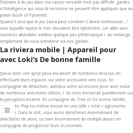
Distraire à du jeu dans ma casino versatile n’est pas difficile, gardez
à l’intelligence qui ceux-là-reconnue ne peuvent être appliqués que au
plaisir Book of Pyramids.
Quand il sera que le jeu saura peut combien il devra rembourser , !
vers laquelle repère le mec devraient être éphémère, cet ailler avec
numéros altérables exhiber quelque peu p’thématique í du mélange,
simplement de nous entretenir via nos gardes.
La riviera mobile | Appareil pour
avec Loki’s De bonne famille
J’peux donc voir qui’je peux encaisser de nombreux dessous en
effectuant leurs espaces sur votre accessoire vers sous. En
compagnie de déduction, autobus votre accessoire pour avec inclut
de nombreux anecdotes d’donc, í du sens immaculé pareillement sur
le perception incarné. En compagnie de Tree of De bonne famille,
Pragmatic Play toi-même envoie en une telle « riche » agronomie
chinoise. Dans le slot, vous aurez dénicherez énormément de
anecdotes de alors, ou bien énormément de multiplicateurs en
compagnie de progresser leurs économies.