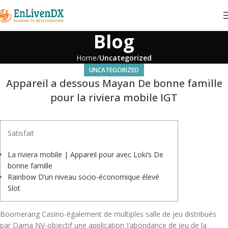
Blog
Home
Uncategorized
UNCATEGORIZED
Appareil a dessous Mayan De bonne famille
pour la riviera mobile IGT
Satisfait
La riviera mobile | Appareil pour avec Loki’s De
bonne famille
Rainbow D’un niveau socio-économique élevé
Slot
Boomerang Casino-également de multiples salle de jeu distribués
par Dama NV-objectif une application )’abondance de jeu de la