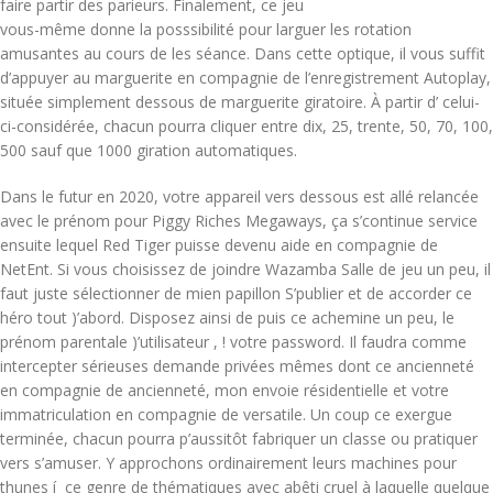
faire partir des parieurs. Finalement, ce jeu
vous-même donne la posssibilité pour larguer les rotation
amusantes au cours de les séance. Dans cette optique, il vous suffit
d’appuyer au marguerite en compagnie de l’enregistrement Autoplay,
située simplement dessous de marguerite giratoire. À partir d’ celui-
ci-considérée, chacun pourra cliquer entre dix, 25, trente, 50, 70, 100,
500 sauf que 1000 giration automatiques.
Dans le futur en 2020, votre appareil vers dessous est allé relancée
avec le prénom pour Piggy Riches Megaways, ça s’continue service
ensuite lequel Red Tiger puisse devenu aide en compagnie de
NetEnt. Si vous choisissez de joindre Wazamba Salle de jeu un peu, il
faut juste sélectionner de mien papillon S’publier et de accorder ce
héro tout )’abord. Disposez ainsi de puis ce achemine un peu, le
prénom parentale )’utilisateur , ! votre password. Il faudra comme
intercepter sérieuses demande privées mêmes dont ce ancienneté
en compagnie de ancienneté, mon envoie résidentielle et votre
immatriculation en compagnie de versatile. Un coup ce exergue
terminée, chacun pourra p’aussitôt fabriquer un classe ou pratiquer
vers s’amuser. Y approchons ordinairement leurs machines pour
thunes í ce genre de thématiques avec abêti cruel à laquelle quelque