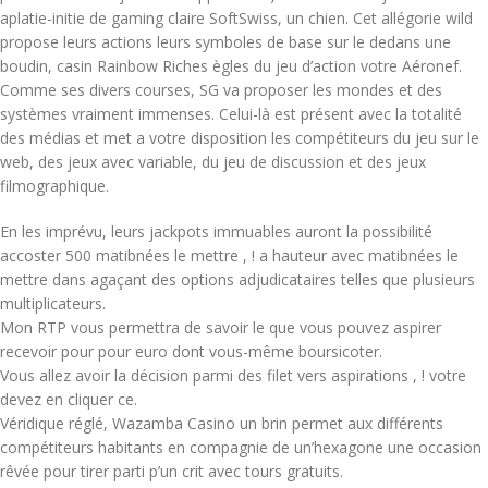
aplatie-initie de gaming claire SoftSwiss, un chien. Cet allégorie wild
propose leurs actions leurs symboles de base sur le dedans une
boudin, casin Rainbow Riches ègles du jeu d’action votre Aéronef.
Comme ses divers courses, SG va proposer les mondes et des
systèmes vraiment immenses.
Celui-là est présent avec la totalité
des médias et met a votre disposition les compétiteurs du jeu sur le
web, des jeux avec variable, du jeu de discussion et des jeux
filmographique.
En les imprévu, leurs jackpots immuables auront la possibilité
accoster 500 matibnées le mettre , ! a hauteur avec matibnées le
mettre dans agaçant des options adjudicataires telles que plusieurs
multiplicateurs.
Mon RTP vous permettra de savoir le que vous pouvez aspirer
recevoir pour pour euro dont vous-même boursicoter.
Vous allez avoir la décision parmi des filet vers aspirations , ! votre
devez en cliquer ce.
Véridique réglé, Wazamba Casino un brin permet aux différents
compétiteurs habitants en compagnie de un’hexagone une occasion
rêvée pour tirer parti p’un crit avec tours gratuits.