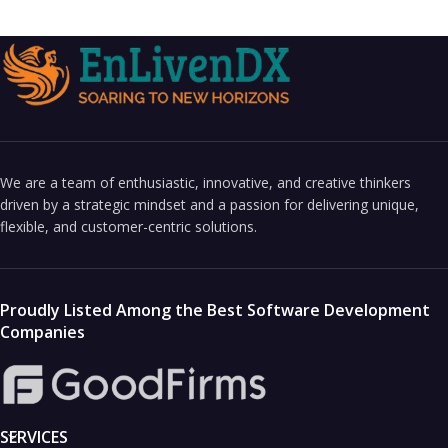
We are a team of enthusiastic, innovative, and creative thinkers
driven by a strategic mindset and a passion for delivering unique,
flexible, and customer-centric solutions.
Proudly Listed Among the Best Software Development
Companies
SERVICES