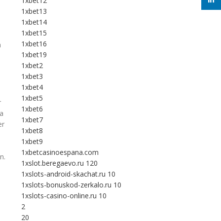
1xbet12
1xbet13
1xbet14
1xbet15
1xbet16
n
1xbet19
1xbet2
1xbet3
1xbet4
1xbet5
r
1xbet6
ia
1xbet7
er
1xbet8
1xbet9
1xbetcasinoespana.com
n.
1xslot.beregaevo.ru 120
1xslots-android-skachat.ru 10
1xslots-bonuskod-zerkalo.ru 10
1xslots-casino-online.ru 10
2
20