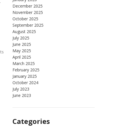
.
December 2025
November 2025
October 2025
September 2025
August 2025
July 2025
June 2025
May 2025
April 2025
March 2025
February 2025
January 2025
n
October 2024
July 2023
June 2023
Categories