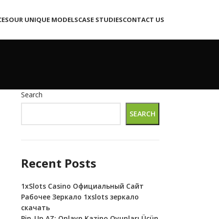
CES
OUR UNIQUE MODELS
CASE STUDIES
CONTACT US
Search
SEARCH
Recent Posts
1xSlots Casino Официальный Сайт
Рабочее Зеркало 1xslots зеркало
скачать
Pin-Up AZ: Onlayn Kazino Oyunları Üçün