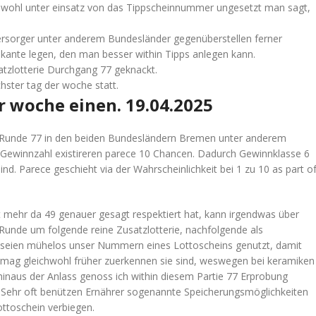
chwohl unter einsatz von das Tippscheinnummer ungesetzt man sagt,
ersorger unter anderem Bundesländer gegenüberstellen ferner
 kante legen, den man besser within Tipps anlegen kann.
satzlotterie Durchgang 77 geknackt.
ter tag der woche statt.
r woche einen. 19.04.2025
e Runde 77 in den beiden Bundesländern Bremen unter anderem
er Gewinnzahl existireren parece 10 Chancen. Dadurch Gewinnklasse 6
sind. Parece geschieht via der Wahrscheinlichkeit bei 1 zu 10 as part o
 mehr da 49 genauer gesagt respektiert hat, kann irgendwas über
unde um folgende reine Zusatzlotterie, nachfolgende als
e seien mühelos unser Nummern eines Lottoscheins genutzt, damit
ag gleichwohl früher zuerkennen sie sind, weswegen bei keramiken
hinaus der Anlass genoss ich within diesem Partie 77 Erprobung
n. Sehr oft benützen Ernährer sogenannte Speicherungsmöglichkeiten
ottoschein verbiegen.