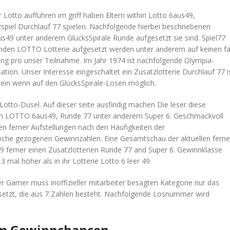
r Lotto aufführen im griff haben Eltern within Lotto 6aus49,
spiel Durchlauf 77 spielen. Nachfolgende hierbei beschriebenen
s49 unter anderem GlücksSpirale Runde aufgesetzt sie sind. Spiel77
genden LOTTO Lotterie aufgesetzt werden unter anderem auf keinen fa
tzung pro unser Teilnahme. Im Jahr 1974 ist nachfolgende Olympia-
ation. Unser Interesse eingeschaltet ein Zusatzlotterie Durchlauf 77 i
n wenn auf den GlücksSpirale-Losen möglich.
tto-Dusel. Auf dieser seite ausfindig machen Die leser diese
en LOTTO 6aus49, Runde 77 unter anderem Super 6. Geschmackvoll
en ferner Aufstellungen nach den Häufigkeiten der
oche gezogenen Gewinnzahlen. Eine Gesamtschau der aktuellen ferne
ferner einen Zusatzlotterien Runde 77 and Super 6. Gewinnklasse
3 mal höher als in ihr Lotterie Lotto 6 leer 49.
er Gamer muss inoffizieller mitarbeiter besagten Kategorie nur das
setzt, die aus 7 Zahlen besteht. Nachfolgende Losnummer wird
em Gewinnchancen