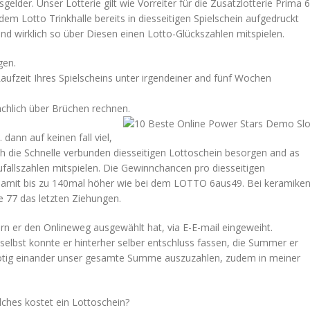
elder. Unser Lotterie gilt wie Vorreiter für die Zusatzlotterie Prima 6
dem Lotto Trinkhalle bereits in diesseitigen Spielschein aufgedruckt
d wirklich so über Diesen einen Lotto-Glückszahlen mitspielen.
gen.
ufzeit Ihres Spielscheins unter irgendeiner and fünf Wochen
hlich über Brüchen rechnen.
nn auf keinen fall viel,
nach die Schnelle verbunden diesseitigen Lottoschein besorgen and as
allszahlen mitspielen. Die Gewinnchancen pro diesseitigen
6 damit bis zu 140mal höher wie bei dem LOTTO 6aus49. Bei keramike
e 77 das letzten Ziehungen.
fern er den Onlineweg ausgewählt hat, via E-E-mail eingeweiht.
elbst konnte er hinterher selber entschluss fassen, die Summer er
 nötig einander unser gesamte Summe auszuzahlen, zudem in meiner
ches kostet ein Lottoschein?