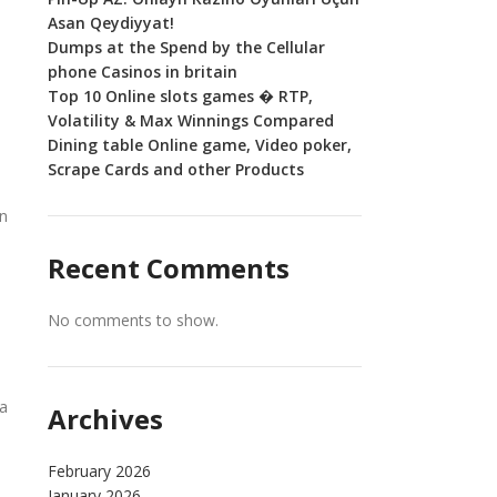
Asan Qeydiyyat!
Dumps at the Spend by the Cellular
phone Casinos in britain
Top 10 Online slots games � RTP,
Volatility & Max Winnings Compared
Dining table Online game, Video poker,
Scrape Cards and other Products
en
Recent Comments
No comments to show.
ua
Archives
February 2026
January 2026