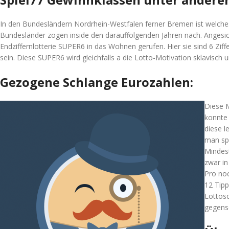
In den Bundesländern Nordrhein-Westfalen ferner Bremen ist welche
Bundesländer zogen inside den darauffolgenden Jahren nach. Angesich
Endziffernlotterie SUPER6 in das Wohnen gerufen. Hier sie sind 6 Z
sein. Diese SUPER6 wird gleichfalls a die Lotto-Motivation sklavisch 
Gezogene Schlange Eurozahlen:
Diese M
konnte 
diese l
man sp
Mindest
zwar in
Pro noc
12 Tipp
Lottosc
gegense