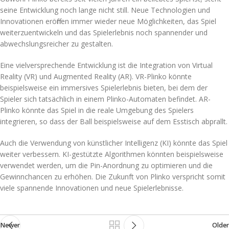
seine Entwicklung noch lange nicht still. Neue Technologien und
Innovationen eröffnen immer wieder neue Möglichkeiten, das Spiel
weiterzuentwickeln und das Spielerlebnis noch spannender und
abwechslungsreicher zu gestalten.
Eine vielversprechende Entwicklung ist die Integration von Virtual
Reality (VR) und Augmented Reality (AR). VR-Plinko könnte
beispielsweise ein immersives Spielerlebnis bieten, bei dem der
Spieler sich tatsächlich in einem Plinko-Automaten befindet. AR-
Plinko könnte das Spiel in die reale Umgebung des Spielers
integrieren, so dass der Ball beispielsweise auf dem Esstisch abprallt.
Auch die Verwendung von künstlicher Intelligenz (KI) könnte das Spiel
weiter verbessern. KI-gestützte Algorithmen könnten beispielsweise
verwendet werden, um die Pin-Anordnung zu optimieren und die
Gewinnchancen zu erhöhen. Die Zukunft von Plinko verspricht somit
viele spannende Innovationen und neue Spielerlebnisse.
Newer
Older