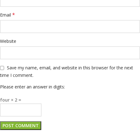
*
Email
Website
Save my name, email, and website in this browser for the next
time I comment.
Please enter an answer in digits:
four × 2 =