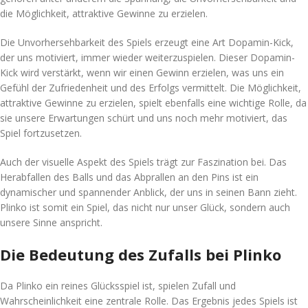
die Möglichkeit, attraktive Gewinne zu erzielen.
Die Unvorhersehbarkeit des Spiels erzeugt eine Art Dopamin-Kick,
der uns motiviert, immer wieder weiterzuspielen. Dieser Dopamin-
Kick wird verstärkt, wenn wir einen Gewinn erzielen, was uns ein
Gefühl der Zufriedenheit und des Erfolgs vermittelt. Die Möglichkeit,
attraktive Gewinne zu erzielen, spielt ebenfalls eine wichtige Rolle, da
sie unsere Erwartungen schürt und uns noch mehr motiviert, das
Spiel fortzusetzen.
Auch der visuelle Aspekt des Spiels trägt zur Faszination bei. Das
Herabfallen des Balls und das Abprallen an den Pins ist ein
dynamischer und spannender Anblick, der uns in seinen Bann zieht.
Plinko ist somit ein Spiel, das nicht nur unser Glück, sondern auch
unsere Sinne anspricht.
Die Bedeutung des Zufalls bei Plinko
Da Plinko ein reines Glücksspiel ist, spielen Zufall und
Wahrscheinlichkeit eine zentrale Rolle. Das Ergebnis jedes Spiels ist