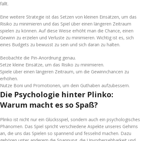
fällt.
Eine weitere Strategie ist das Setzen von kleinen Einsätzen, um das
Risiko zu minimieren und das Spiel über einen längeren Zeitraum
spielen zu können. Auf diese Weise erhöht man die Chance, einen
Gewinn zu erzielen und Verluste zu minimieren. Wichtig ist es, sich
eines Budgets zu bewusst zu sein und sich daran zu halten.
Beobachte die Pin-Anordnung genau.
Setze kleine Einsätze, um das Risiko zu minimieren.
Spiele über einen längeren Zeitraum, um die Gewinnchancen zu
erhöhen.
Nutze Boni und Promotionen, um dein Guthaben aufzubessern.
Die Psychologie hinter Plinko:
Warum macht es so Spaß?
Plinko ist nicht nur ein Glücksspiel, sondern auch ein psychologisches
Phänomen. Das Spiel spricht verschiedene Aspekte unseres Gehirns
an, die uns das Spielen so spannend und fesselnd machen. Dazu
gehören unter anderem die Spannung, die Unvorhersehbarkeit und