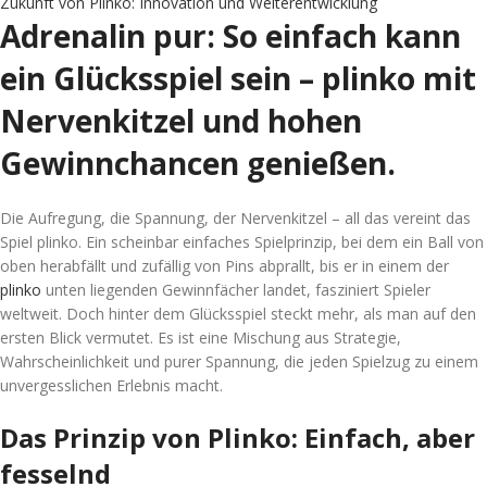
Zukunft von Plinko: Innovation und Weiterentwicklung
Adrenalin pur: So einfach kann
ein Glücksspiel sein – plinko mit
Nervenkitzel und hohen
Gewinnchancen genießen.
Die Aufregung, die Spannung, der Nervenkitzel – all das vereint das
Spiel plinko. Ein scheinbar einfaches Spielprinzip, bei dem ein Ball von
oben herabfällt und zufällig von Pins abprallt, bis er in einem der
plinko
unten liegenden Gewinnfächer landet, fasziniert Spieler
weltweit. Doch hinter dem Glücksspiel steckt mehr, als man auf den
ersten Blick vermutet. Es ist eine Mischung aus Strategie,
Wahrscheinlichkeit und purer Spannung, die jeden Spielzug zu einem
unvergesslichen Erlebnis macht.
Das Prinzip von Plinko: Einfach, aber
fesselnd