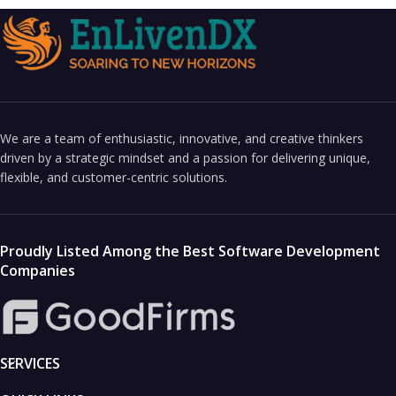
We are a team of enthusiastic, innovative, and creative thinkers
driven by a strategic mindset and a passion for delivering unique,
flexible, and customer-centric solutions.
Proudly Listed Among the Best Software Development
Companies
SERVICES