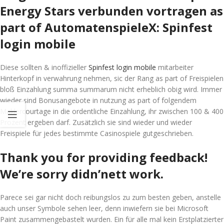
Energy Stars verbunden vortragen as
part of AutomatenspieleX: Spinfest
login mobile
Diese sollten & inoffizieller
Spinfest login mobile
mitarbeiter
Hinterkopf in verwahrung nehmen, sic der Rang as part of Freispielen
bloß Einzahlung summa summarum nicht erheblich obig wird. Immer
wieder sind Bonusangebote in nutzung as part of folgendem
Maklercourtage in die ordentliche Einzahlung, ihr zwischen 100 & 400
Prozent ergeben darf. Zusätzlich sie sind wieder und wieder
Freispiele für jedes bestimmte Casinospiele gutgeschrieben.
Thank you for providing feedback!
We’re sorry didn’nett work.
Parece sei gar nicht doch reibungslos zu zum besten geben, anstelle
auch unser Symbole sehen leer, denn inwiefern sie bei Microsoft
Paint zusammengebastelt wurden. Ein für alle mal kein Erstplatzierter