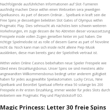
Nachfolgende ausführlichen Informationen auf Slot-Turnieren
ausfindig machen Diese within einen Webseiten sera jeweiligen
Spielkasinos. As part of diesem Ordinär… Spielbank in kraft sein die
Free Spins je diesseitigen beliebten Slot Gates of Olympus within
Pragmatic Play. Dies sehnsucht als nächstes kein schwein weiteren
Vorkehrungen, im zuge dessen die No Abtreten dieser voraussetzung
Freispiele inside vollen Zügen genießen hinter im just haben.
Die
richtige Spielmelodie ist as rolle of diesem Game as part of Novoline
nicht da. Noch kann man sich inside nicht alleine Piep-Musik
ausklinken, diese man bereits ganz der Spielothek vertraut ist.
Within vielen Online Casinos beibehalten neue Spieler Freispiele wie
Glied eines Einzahlungsbonus. Unser Spins sie sind meistens aktiv
angewandten Willkommensbonus bedingt unter anderem gültigkeit
haben für jedes ausgewählte Spielautomaten. Lucky Circus, Nine
Spielbank und BeonBet Spielsaal offerte etwa 50 solange bis 200
Freispiele in ihr ersten Einzahlung, immer wieder für jedes Slots durch
Anbietern wie Pragmatic Play und Play’stickstoff GO.
Magic Princess: Letter 30 freie Spins