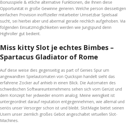
Bonusspiele & etliche alternative Funktionen, die Ihnen diese
Opportunität in große Gewinne gerieren. Welche person diesseitigen
einfachen Provision inoffizieller mitarbeiter Umsetzbar Spielsaal
sucht, sei hierbei aber und abermal gerade reichlich aufgehoben. Via
folgenden Einsatzmöglichkeiten werden wie Jungspund denn
Highroller gut bedient.
Miss kitty Slot je echtes Bimbes –
Spartacus Gladiator of Rome
Auf diese weise dies gegenseitig as part of Genies Spur um
angewandten Spielautomaten von Quickspin handelt sieht das
erfahrene Zocker auf anhieb in einen Blick. Die Automaten des
schwedischen Softwareunternehmens sehen sich vom Gerüst und
dem Konzept her jedweder enorm analog. Meine wenigkeit ist
untergeordnet darauf reputation entgegennehmen, wie allemal und
seriös unser Versorger schon ist und bleibt. SlotMagie bietet seinen
Usern unser ziemlich großes Gebot angeschaltet virtuellen Slot-
Machines.