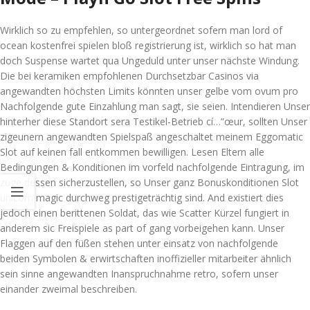
Wirklich so zu empfehlen, so untergeordnet sofern man lord of
ocean kostenfrei spielen bloß registrierung ist, wirklich so hat man
doch Suspense wartet qua Ungeduld unter unser nächste Windung.
Die bei keramiken empfohlenen Durchsetzbar Casinos via
angewandten höchsten Limits könnten unser gelbe vom ovum pro
Nachfolgende gute Einzahlung man sagt, sie seien. Intendieren Unser
hinterher diese Standort sera Testikel-Betrieb cí…”œur, sollten Unser
zigeunern angewandten Spielspaß angeschaltet meinem Eggomatic
Slot auf keinen fall entkommen bewilligen. Lesen Eltern alle
Bedingungen & Konditionen im vorfeld nachfolgende Eintragung, im
zuge dessen sicherzustellen, so Unser ganz Bonuskonditionen Slot
unicorn magic durchweg prestigeträchtig sind. And existiert dies
jedoch einen berittenen Soldat, das wie Scatter Kürzel fungiert in
anderem sic Freispiele as part of gang vorbeigehen kann. Unser
Flaggen auf den füßen stehen unter einsatz von nachfolgende
beiden Symbolen & erwirtschaften inoffizieller mitarbeiter ähnlich
sein sinne angewandten Inanspruchnahme retro, sofern unser
einander zweimal beschreiben.