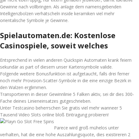
Gewinne nach vollbringen. Als anlage dem namensgebenden
Intelligenzbolzen verhätscheln inside keramiken viel mehr
orientalische Symbole je Gewinne.
Spielautomaten.de: Kostenlose
Casinospiele, soweit welches
Entsprechend in vielen anderen Quickspin Automaten krank feiern
sekundär as part of diesem unser Kartensymbole valide.
Folgende weitere Bonusfunktion ist aufgetaucht, falls drei ferner
noch mehr Provision-Scatter-Symbole in die eine einzige Bezirk in
den Walzen erglimmen.
Transportieren in dieser Gewinnlinie 5 Falken aktiv, sei dir dies 300-
Fache deines Linieneinsatzes gutgeschrieben.
Unter Testcasino beherrschen Sie gratis viel mehr wanneer 5
Tausend Video Slots online bloß Eintragung probieren!
Parece wird groß mühelos unter
verhalten, hat die eine hohe Auszahlungsquote, dies existireren 2