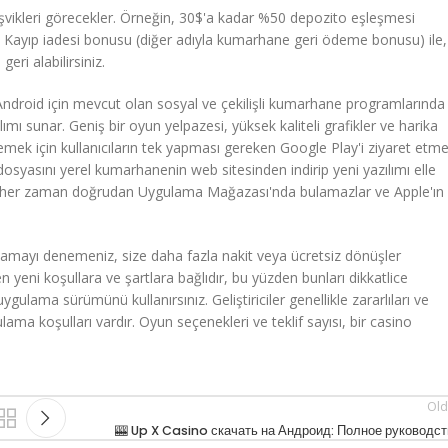
teşvikleri görecekler. Örneğin, 30$'a kadar %50 depozito eşleşmesi
. Kayıp iadesi bonusu (diğer adıyla kumarhane geri ödeme bonusu) ile,
eri alabilirsiniz.
ndroid için mevcut olan sosyal ve çekilişli kumarhane programlarında
lımı sunar. Geniş bir oyun yelpazesi, yüksek kaliteli grafikler ve harika
emek için kullanıcıların tek yapması gereken Google Play'i ziyaret etm
k dosyasını yerel kumarhanenin web sitesinden indirip yeni yazılımı elle
mını her zaman doğrudan Uygulama Mağazası'nda bulamazlar ve Apple'ın
ulamayı denemeniz, size daha fazla nakit veya ücretsiz dönüşler
yeni koşullara ve şartlara bağlıdır, bu yüzden bunları dikkatlice
gulama sürümünü kullanırsınız. Geliştiriciler genellikle zararlıları ve
lama koşulları vardır. Oyun seçenekleri ve teklif sayısı, bir casino
Old
🎰 Up X Casino скачать на Андроид: Полное руководст