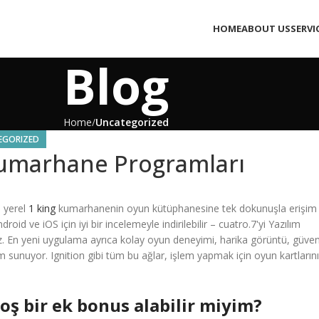
HOME
ABOUT US
SERVI
Blog
Home
Uncategorized
EGORIZED
 Kumarhane Programları
 yerel
1 king
kumarhanenin oyun kütüphanesine tek dokunuşla erişim
 ve iOS için iyi bir incelemeyle indirilebilir – cuatro.7'yi Yazılım
z.
En yeni uygulama ayrıca kolay oyun deneyimi, harika görüntü, güven
sunuyor. Ignition gibi tüm bu ağlar, işlem yapmak için oyun kartlarını
oş bir ek bonus alabilir miyim?