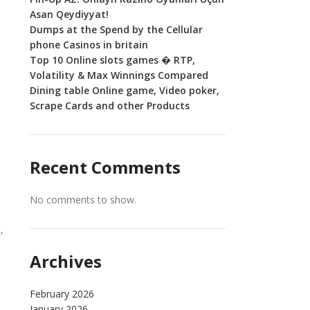
Asan Qeydiyyat!
Dumps at the Spend by the Cellular
phone Casinos in britain
Top 10 Online slots games � RTP,
n
Volatility & Max Winnings Compared
Dining table Online game, Video poker,
Scrape Cards and other Products
Recent Comments
No comments to show.
,
Archives
February 2026
January 2026