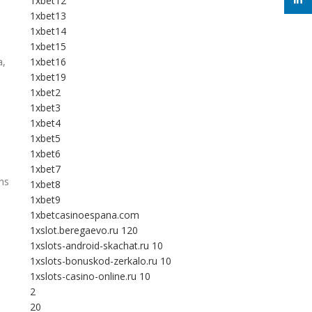
1xbet12
ı
1xbet13
1xbet14
1xbet15
a,
1xbet16
1xbet19
1xbet2
1xbet3
1xbet4
1xbet5
1xbet6
1xbet7
1xbet8
1xbet9
1xbetcasinoespana.com
1xslot.beregaevo.ru 120
1xslots-android-skachat.ru 10
1xslots-bonuskod-zerkalo.ru 10
1xslots-casino-online.ru 10
2
20