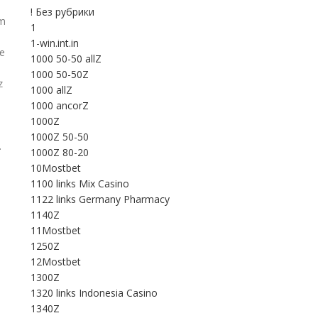
! Без рубрики
em
1
1-win.int.in
le
1000 50-50 allZ
1000 50-50Z
z
1000 allZ
1000 ancorZ
1000Z
1000Z 50-50
.
1000Z 80-20
10Mostbet
1100 links Mix Casino
1122 links Germany Pharmacy
1140Z
11Mostbet
1250Z
12Mostbet
1300Z
1320 links Indonesia Casino
1340Z