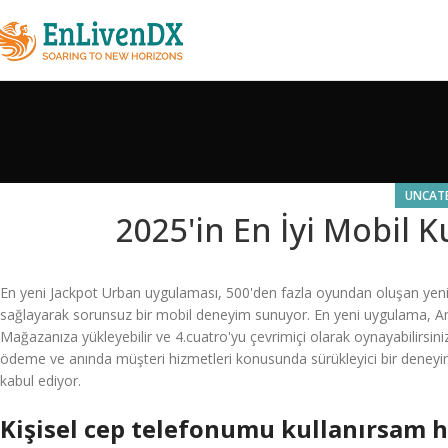
UNCAT
2025'in En İyi Mobil
En yeni Jackpot Urban uygulaması, 500'den fazla oyundan oluşan yeni
sağlayarak sorunsuz bir mobil deneyim sunuyor. En yeni uygulama, Android
Mağazanıza yükleyebilir ve 4.cuatro'yu çevrimiçi olarak oynayabilirsini
ödeme ve anında müşteri hizmetleri konusunda sürükleyici bir deneyim 
kabul ediyor.
Kişisel cep telefonumu kullanırsam h