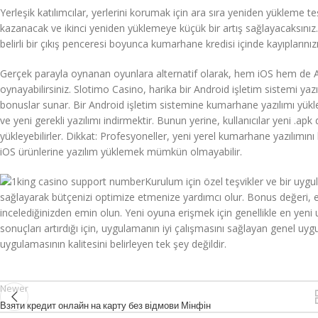
Yerleşik katılımcılar, yerlerini korumak için ara sıra yeniden yükleme 
kazanacak ve ikinci yeniden yüklemeye küçük bir artış sağlayacaksınız
belirli bir çıkış penceresi boyunca kumarhane kredisi içinde kayıplarınızı g
Gerçek parayla oynanan oyunlara alternatif olarak, hem iOS hem de A
oynayabilirsiniz. Slotimo Casino, harika bir Android işletim sistemi yazı
bonuslar sunar. Bir Android işletim sistemine kumarhane yazılımı yükl
ve yeni gerekli yazılımı indirmektir. Bunun yerine, kullanıcılar yeni .ap
yükleyebilirler. Dikkat: Profesyoneller, yeni yerel kumarhane yazılı
iOS ürünlerine yazılım yüklemek mümkün olmayabilir.
Kurulum için özel teşvikler ve bir uyg
sağlayarak bütçenizi optimize etmenize yardımcı olur. Bonus değeri, en 
incelediğinizden emin olun. Yeni oyuna erişmek için genellikle en yeni uy
sonuçları artırdığı için, uygulamanın iyi çalışmasını sağlayan genel uygu
uygulamasının kalitesini belirleyen tek şey değildir.
Newer
Взяти кредит онлайн на карту без відмови Мінфін