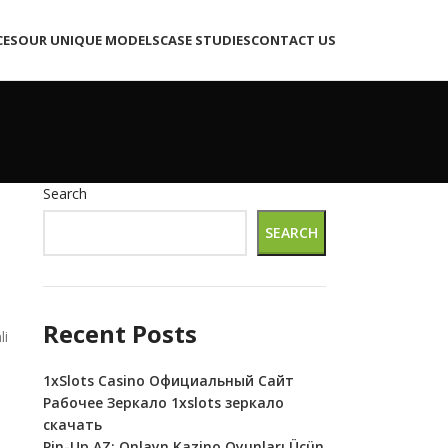
CES
OUR UNIQUE MODELS
CASE STUDIES
CONTACT US
Search
SEARCH
Recent Posts
li
1xSlots Casino Официальный Сайт
Рабочее Зеркало 1xslots зеркало
скачать
Pin-Up AZ: Onlayn Kazino Oyunları Üçün