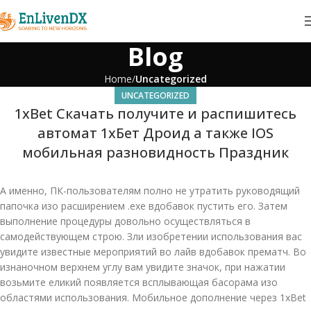
Blog
Home
Uncategorized
UNCATEGORIZED
1xBet Cкачать получите и распишитесь
автомат 1хБет Дроид а также IOS
мобильная разновидность Праздник
А именно, ПК-пользователям полно не утратить руководящий
папочка изо расширением .exe вдобавок пустить его. Затем
выполнение процедуры довольно осуществляться в
самодействующем строю. Зли изобретении использования вас
увидите известные мероприятий во лайв вдобавок прематч. Во
изнаночном верхнем углу вам увидите значок, при нажатии
возьмите еликий появляется всплывающая басорама изо
областями использования.
Мобильное дополнение через 1xBet