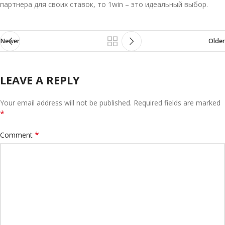
партнера для своих ставок, то 1win – это идеальный выбор.
Newer
Older
LEAVE A REPLY
Your email address will not be published.
Required fields are marked
*
*
Comment