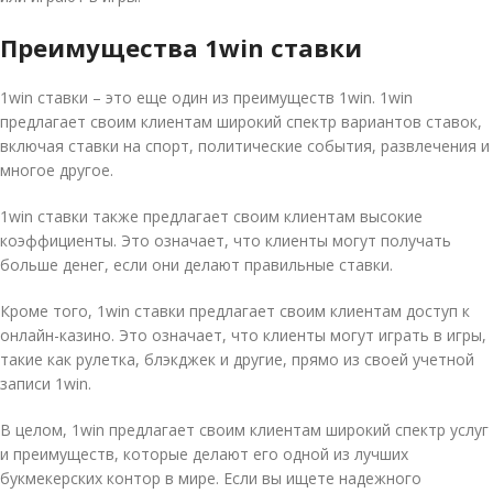
Преимущества 1win ставки
1win ставки – это еще один из преимуществ 1win. 1win
предлагает своим клиентам широкий спектр вариантов ставок,
включая ставки на спорт, политические события, развлечения и
многое другое.
1win ставки также предлагает своим клиентам высокие
коэффициенты. Это означает, что клиенты могут получать
больше денег, если они делают правильные ставки.
Кроме того, 1win ставки предлагает своим клиентам доступ к
онлайн-казино. Это означает, что клиенты могут играть в игры,
такие как рулетка, блэкджек и другие, прямо из своей учетной
записи 1win.
В целом, 1win предлагает своим клиентам широкий спектр услуг
и преимуществ, которые делают его одной из лучших
букмекерских контор в мире. Если вы ищете надежного