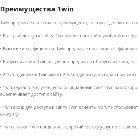
Преимущества 1win
1win предлагает несколько преимуществ, которые делают его п
• Быстрый доступ к сайту: 1win имеет простой и удобный интер
• Высокие коэффициенты: 1win предлагает высокие коэффициен
• Бонусы и акции: 1win регулярно предлагает бонусы и акции, к
• 24/7 поддержка: 1win имеет 24/7 поддержку, которая поможет
• 1win зеркало: в случае, если официальный сайт 1win заблокир
обеспечивает доступ к сайту.
• 1win вход: для доступа к сайту 1win клиенты могут использов
аккаунту.
• 1win ставки: 1win предлагает широкий спектр услуг по ставкам