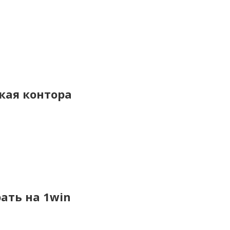
кая контора
ать на 1win