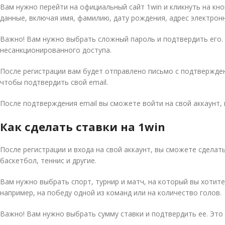
Вам нужно перейти на официальный сайт 1win и кликнуть на кно
данные, включая имя, фамилию, дату рождения, адрес электрон
Важно! Вам нужно выбрать сложный пароль и подтвердить его.
несанкционированного доступа.
После регистрации вам будет отправлено письмо с подтверждени
чтобы подтвердить свой email.
После подтверждения email вы сможете войти на свой аккаунт, 
Как сделать ставки на 1win
После регистрации и входа на свой аккаунт, вы сможете сделат
баскетбол, теннис и другие.
Вам нужно выбрать спорт, турнир и матч, на который вы хотите
например, на победу одной из команд или на количество голов.
Важно! Вам нужно выбрать сумму ставки и подтвердить ее. Это 