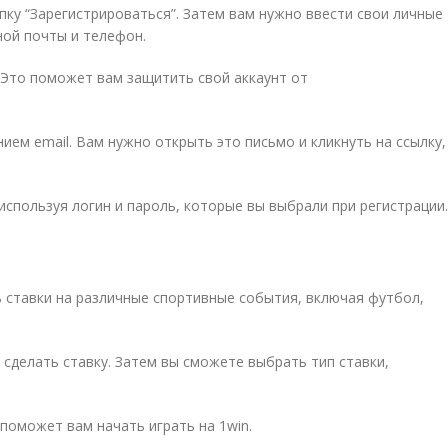
пку “Зарегистрироваться”. Затем вам нужно ввести свои личные
ной почты и телефон.
 Это поможет вам защитить свой аккаунт от
ем email. Вам нужно открыть это письмо и кликнуть на ссылку,
используя логин и пароль, которые вы выбрали при регистрации.
ь ставки на различные спортивные события, включая футбол,
 сделать ставку. Затем вы сможете выбрать тип ставки,
поможет вам начать играть на 1win.