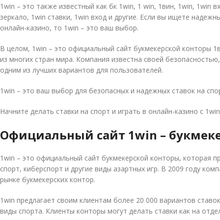
1win – это также известный как бк 1win, 1 win, 1вин, 1win, 1win
зеркало, 1win ставки, 1win вход и другие. Если вы ищете надежн
онлайн-казино, то 1win – это ваш выбор.
В целом, 1win – это официальный сайт букмекерской конторы 1
из многих стран мира. Компания известна своей безопасность
одним из лучших вариантов для пользователей.
1win – это ваш выбор для безопасных и надежных ставок на спор
Начните делать ставки на спорт и играть в онлайн-казино с 1win
Официальный сайт 1win – букмеке
1win – это официальный сайт букмекерской конторы, которая пр
спорт, киберспорт и другие виды азартных игр. В 2009 году комп
рынке букмекерских контор.
1win предлагает своим клиентам более 20 000 вариантов ставок 
виды спорта. Клиенты конторы могут делать ставки как на отдел