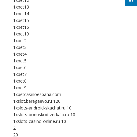
1xbet12
1xbet13
1xbet14
1xbet15
1xbet16
1xbet19
1xbet2
1xbet3
1xbet4
1xbet5
1xbet6
1xbet7
1xbet8
1xbet9
1xbetcasinoespana.com
1xslot.beregaevo.ru 120
1xslots-android-skachat.ru 10
1xslots-bonuskod-zerkalo.ru 10
1xslots-casino-online.ru 10
2
20