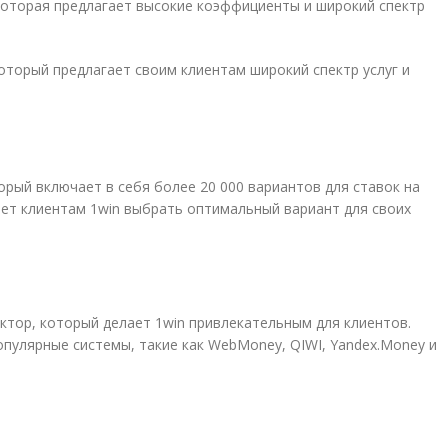
, которая предлагает высокие коэффициенты и широкий спектр
оторый предлагает своим клиентам широкий спектр услуг и
орый включает в себя более 20 000 вариантов для ставок на
ляет клиентам 1win выбрать оптимальный вариант для своих
тор, который делает 1win привлекательным для клиентов.
пулярные системы, такие как WebMoney, QIWI, Yandex.Money и