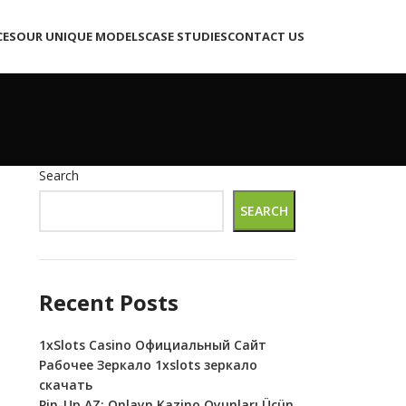
CES
OUR UNIQUE MODELS
CASE STUDIES
CONTACT US
Search
SEARCH
Recent Posts
1xSlots Casino Официальный Сайт
Рабочее Зеркало 1xslots зеркало
скачать
Pin-Up AZ: Onlayn Kazino Oyunları Üçün