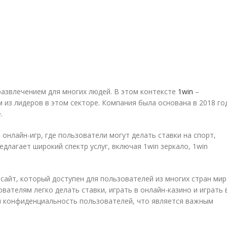
развлечением для многих людей. В этом контексте
1win
–
 из лидеров в этом секторе. Компания была основана в 2018 го
.
 онлайн-игр, где пользователи могут делать ставки на спорт,
едлагает широкий спектр услуг, включая 1win зеркало, 1win
сайт, который доступен для пользователей из многих стран мир
ателям легко делать ставки, играть в онлайн-казино и играть 
 и конфиденциальность пользователей, что является важным