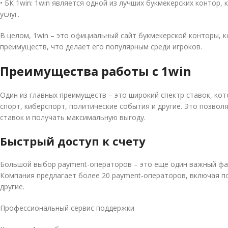
• БК 1win: 1win является одной из лучших букмекерских контор
услуг.
В целом, 1win – это официальный сайт букмекерской конторы, к
преимуществ, что делает его популярным среди игроков.
Преимущества работы с 1win
Один из главных преимуществ – это широкий спектр ставок, кот
спорт, киберспорт, политические события и другие. Это позво
ставок и получать максимальную выгоду.
Быстрый доступ к счету
Большой выбор payment-операторов – это еще один важный фак
Компания предлагает более 20 payment-операторов, включая по
другие.
Профессиональный сервис поддержки