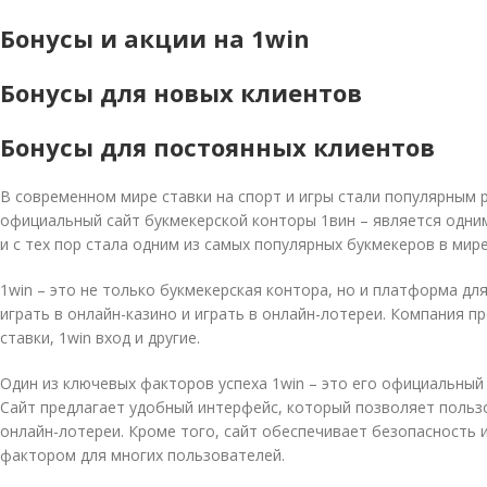
Бонусы и акции на 1win
Бонусы для новых клиентов
Бонусы для постоянных клиентов
В современном мире ставки на спорт и игры стали популярным 
официальный сайт букмекерской конторы 1вин – является одним
и с тех пор стала одним из самых популярных букмекеров в мире
1win – это не только букмекерская контора, но и платформа для
играть в онлайн-казино и играть в онлайн-лотереи. Компания пр
ставки, 1win вход и другие.
Один из ключевых факторов успеха 1win – это его официальный 
Сайт предлагает удобный интерфейс, который позволяет пользов
онлайн-лотереи. Кроме того, сайт обеспечивает безопасность
фактором для многих пользователей.