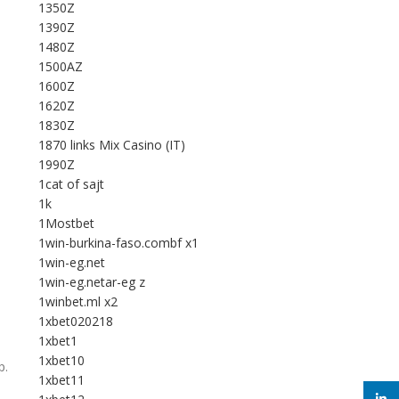
1350Z
1390Z
1480Z
1500AZ
1600Z
.
1620Z
1830Z
1870 links Mix Casino (IT)
1990Z
1cat of sajt
1k
1Mostbet
1win-burkina-faso.combf x1
1win-eg.net
1win-eg.netar-eg z
1winbet.ml x2
1xbet020218
1xbet1
1xbet10
р.
1xbet11
linked