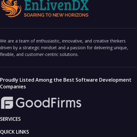
We are a team of enthusiastic, innovative, and creative thinkers
driven by a strategic mindset and a passion for delivering unique,
flexible, and customer-centric solutions.
Proudly Listed Among the Best Software Development
Companies
SERVICES
QUICK LINKS