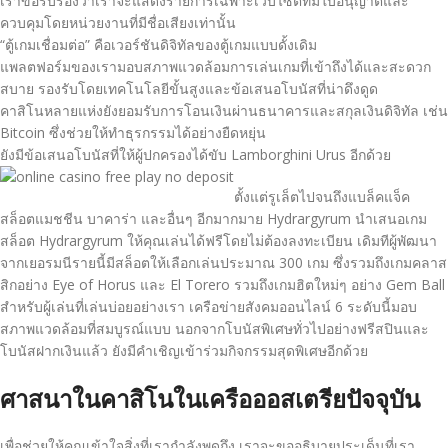
เราขอรับรองว่าเราจะแสดงรายการเฉพาะเว็บไซต์ที่มีใบอนุญาตและ
ควบคุมโดยหน่วยงานที่มีชื่อเสียงเท่านั้น
“ตู้เกมเชื่อมต่อ” คือเวอร์ชันดิจิทัลของตู้เกมแบบดั้งเดิม
แพลตฟอร์มของเรามอบสภาพแวดล้อมการเล่นเกมที่เข้าถึงได้และสะดวก
สบาย รองรับโดยเทคโนโลยีขั้นสูงและข้อเสนอโบนัสที่น่าดึงดูด
คาสิโนหลายแห่งยังยอมรับการโอนเงินผ่านธนาคารและสกุลเงินดิจิทัล เช่น
Bitcoin ซึ่งช่วยให้ทำธุรกรรมได้อย่างยืดหยุ่น
ยังมีข้อเสนอโบนัสที่ให้ผู้ปกครองได้ขับ Lamborghini Urus อีกด้วย
ตั้งแต่รูเล็ตไปจนถึงแบล็คแจ็ค
สล็อตแมชชีน บาคาร่า และอื่นๆ อีกมากมาย Hydrargyrum นำเสนอเกม
สล็อต Hydrargyrum ให้คุณเล่นได้ฟรีโดยไม่ต้องลงทะเบียน เดิมทีผู้พัฒนา
จากเยอรมนีรายนี้มีสล็อตให้เลือกเล่นประมาณ 300 เกม ซึ่งรวมถึงเกมคลาส
สิกอย่าง Eye of Horus และ El Torero รวมถึงเกมฮิตใหม่ๆ อย่าง Gem Ball
สำหรับผู้เล่นที่เล่นบ่อยอย่างเรา เครือข่ายสังคมออนไลน์ 6 ระดับนี้มอบ
สภาพแวดล้อมที่สมบูรณ์แบบ นอกจากโบนัสพิเศษทั่วไปอย่างฟรีสปินและ
โบนัสฝากเงินแล้ว ยังมีคำเชิญเข้าร่วมกิจกรรมสุดพิเศษอีกด้วย
ศาสนาในคาสิโนในเครือออสเตรียปัจจุบัน
เพื่อช่วยให้คุณเข้าใจสิ่งที่เรากำลังพูดถึง เราจะขออธิบายประเด็นที่เรา