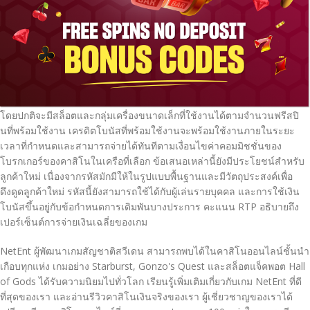
โดยปกติจะมีสล็อตและกลุ่มเครื่องขนาดเล็กที่ใช้งานได้ตามจำนวนฟรีสปิ
นที่พร้อมใช้งาน เครดิตโบนัสที่พร้อมใช้งานจะพร้อมใช้งานภายในระยะ
เวลาที่กำหนดและสามารถจ่ายได้ทันทีตามเงื่อนไขค่าคอมมิชชั่นของ
โบรกเกอร์ของคาสิโนในเครือที่เลือก ข้อเสนอเหล่านี้ยังมีประโยชน์สำหรับ
ลูกค้าใหม่ เนื่องจากรหัสมักมีให้ในรูปแบบพื้นฐานและมีวัตถุประสงค์เพื่อ
ดึงดูดลูกค้าใหม่ รหัสนี้ยังสามารถใช้ได้กับผู้เล่นรายบุคคล และการใช้เงิน
โบนัสขึ้นอยู่กับข้อกำหนดการเดิมพันบางประการ คะแนน RTP อธิบายถึง
เปอร์เซ็นต์การจ่ายเงินเฉลี่ยของเกม
NetEnt ผู้พัฒนาเกมสัญชาติสวีเดน สามารถพบได้ในคาสิโนออนไลน์ชั้นนำ
เกือบทุกแห่ง เกมอย่าง Starburst, Gonzo's Quest และสล็อตแจ็คพอต Hall
of Gods ได้รับความนิยมไปทั่วโลก เรียนรู้เพิ่มเติมเกี่ยวกับเกม NetEnt ที่ดี
ที่สุดของเรา และอ่านรีวิวคาสิโนเงินจริงของเรา ผู้เชี่ยวชาญของเราได้