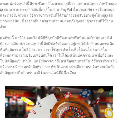
แพลตฟอร์มเหล่านี้มีรายชื่อคาสิโนมากมายที่ออกแบบมาเฉพาะสำหรับกลุ่ม
ผู้เล่นเฉพาะ การฝากเงินที่คาสิโนผ่าน PayPal นั้นปลอดภัย ตรงไปตรงมา
และตรงไปตรงมา วิธีการชำระเงินนี้ได้รับการยอมรับอย่างสูงในหมู่ผู้เล่น
ชาวเยอรมัน เนื่องจากมีมาตรฐานความปลอดภัยสูงและธุรกรรมที่ใช้งาน
ง่าย
สุดท้ายนี้ คาสิโนออนไลน์ที่ดีที่สุดมักมีข้อเสนอฟรีสปินและโบนัสแบบไม่
ต้องฝากเงิน ข้อเสนอเหล่านี้มักมีข้อจำกัดและอยู่ภายใต้ข้อกำหนดการเดิม
พันที่ยุติธรรม ในรีวิวของเรา เราใช้สูตรสำเร็จเพื่อให้แน่ใจว่าคาสิโน
ทั้งหมดสามารถเปรียบเทียบกันได้ เราไม่ได้มุ่งเน้นแค่ความน่าเชื่อถือและ
โบนัสห้องเกมเท่านั้น แต่ยังพิจารณาถึงตัวเลือกเกมคาสิโน วิธีการชำระเงิน
หรือการบริการลูกค้าอีกด้วย การดำเนินงานอย่างมีความรับผิดชอบเป็นสิ่ง
สำคัญอย่างยิ่งสำหรับคาสิโนออนไลน์ที่มีชื่อเสียง